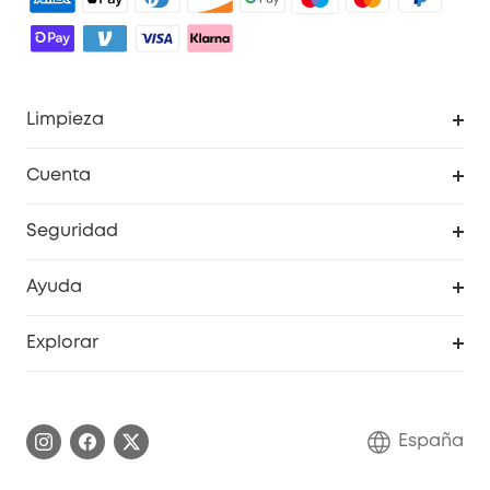
Limpieza
Explorar todo
Cuenta
RoboVac
Pedidos
Seguridad
Accesorios limpieza
Programa de Recompensas de eufyCréditos
Cámaras de seguridad
Ayuda
Video Timbres
Cancelar pedido
Explorar
Cámaras con luces
Centro de ayuda inteligente
Historia de la marca
Monitores para bebés
Información de garantía
Conviértete en afiliado
España
Sistemas de Alarma
Procesar una garantía
Compra de cooperación