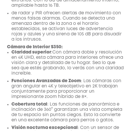
extraños. Con 16 GB de almacenamiento interno,
ampliable hasta 16 TB.
de radar y PIR ofrecen alertas de movimiento con
menos falsas alarmas. Cuando se detecta una
amenaza dentro de la zona o el horario
establecidos, se activan luces de advertencia
rojas y azules y una sirena de 105 dB para disuadir
a los intrusos.
Cámara de Interior S350:
Claridad superior
:Con cámara doble y resolución
en 4K UHD, esta cámara para interiores ofrece una
visión clara y detallada de tu hogar. Sea lo que
sea que estés grabando, lo verás con una claridad
increíble.
Funciones Avanzadas de Zoom
: Las cámaras con
gran angular en 4K y teleobjetivo en 2K trabajan
conjuntamente para proporcionar un
impresionante zoom híbrido de 8×.
Cobertura total
: Las funciones de panorámica e
inclinación de 360° garantizan una vista completa
de tu espacio sin puntos ciegos. Esto la convierte
en una excelente cámara para perros o gatos.
Visión nocturna excepcional
: Con un sensor de