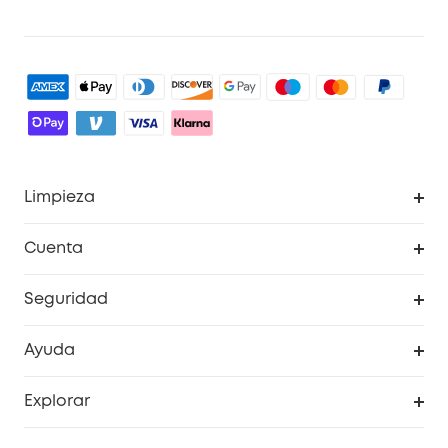
Limpieza
Explorar todo
Cuenta
RoboVac
Pedidos
Seguridad
Accesorios limpieza
Programa de Recompensas de eufyCréditos
Cámaras de seguridad
Ayuda
Video Timbres
Cancelar pedido
Explorar
Cámaras con luces
Centro de ayuda inteligente
Historia de la marca