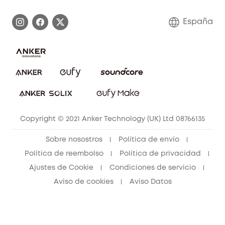
Monitores para bebés
Información de garantía
Conviértete en afiliado
España
Sistemas de Alarma
Procesar una garantía
Compra de cooperación
Explorar todo
Preguntas frecuentes sobre pedidos
Comunidad de limpieza eufy
Portal web de seguridad
Contáctanos
Copyright © 2021 Anker Technology (UK) Ltd 08766135
Sobre nosostros
Política de envío
Política de reembolso
Política de privacidad
Ajustes de Cookie
Condiciones de servicio
Aviso de cookies
Aviso Datos