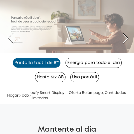
Pantalla táctil de 8'“
Energía para todo el día
Hasta 512 GB
Uso portátil
eufy Smart Display – Oferta Relámpago, Cantidades
Hogar
Todo
Limitadas
Mantente al día