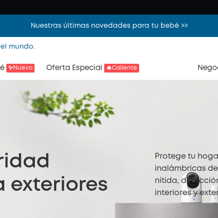
Nuestras últimas novedades para tu bebé >>
 el mundo.
é
Oferta Especial
Nego
✨Nuevo
🔥Caliente
Protege tu hoga
ridad
inalámbricas de 
 exteriores
nítida, detecció
interiores y ext