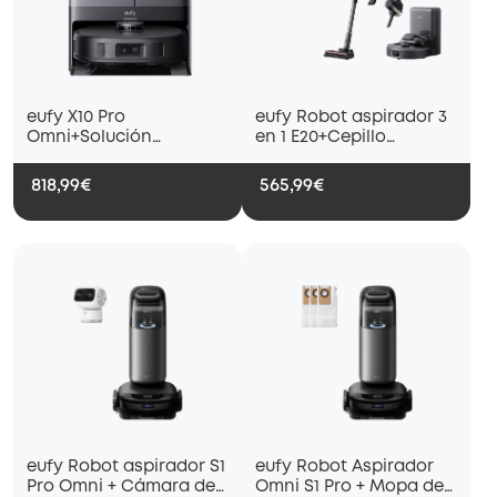
eufy X10 Pro
eufy Robot aspirador 3
Omni+Solución
en 1 E20+Cepillo
Limpiadora para Suelos
giratorio y protector de
Duros (2 botes)
cepillo
818,99€
565,99€
eufy Robot aspirador S1
eufy Robot Aspirador
Pro Omni + Cámara de
Omni S1 Pro + Mopa de