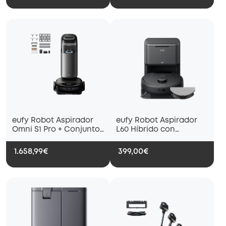
eufy Robot Aspirador
eufy Robot Aspirador
Omni S1 Pro + Conjunto
L60 Híbrido con
de accesorios
estación de
autovaciado
1.658,99€
399,00€