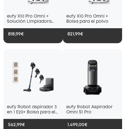
eufy X10 Pro Omni +
eufy X10 Pro Omni +
Solución Limpiadora
Bolsa para el polvo
para Suelos Duros (2
botes)
818,99€
821,99€
eufy Robot aspirador 3
eufy Robot Aspirador
en 1 E20+ Bolsa para el
Omni S1 Pro
polvo ×3
562,99€
1.499,00€