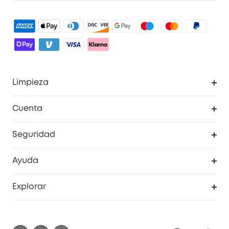
Limpieza
Explorar todo
Cuenta
RoboVac
Pedidos
Seguridad
Accesorios limpieza
Programa de Recompensas de eufyCréditos
Cámaras de seguridad
Ayuda
Video Timbres
Cancelar pedido
Explorar
Cámaras con luces
Centro de ayuda inteligente
Historia de la marca
Monitores para bebés
Información de garantía
Conviértete en afiliado