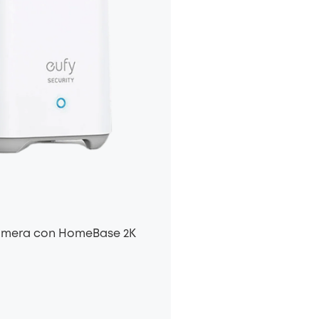
Camera con HomeBase 2K
*Hay €num opciones para que el