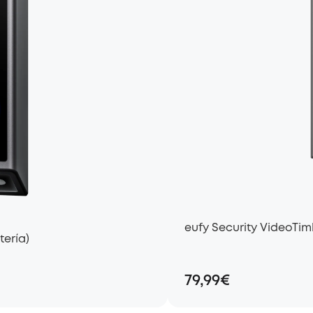
eufy Security VideoTi
tería)
79,99€