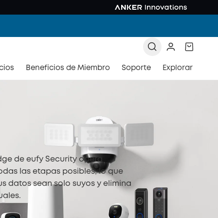
cios
Beneficios de Miembro
Soporte
Explorar
dge de eufy Security opera
odas las etapas posibles, lo que
us datos sean solo suyos y elimina
uales.