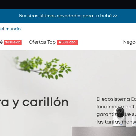
Nuestras últimas novedades para tu bebé >>
 el mundo.
é
Ofertas Top
Nego
✨Nuevo
🔥50% dto.
El ecosistema E
 y carillón
localmente en t
garantiza que s
las tarifas mens