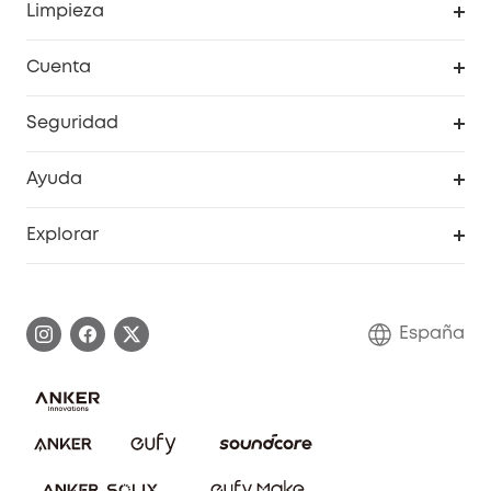
Limpieza
Explorar todo
Cuenta
RoboVac
Pedidos
Seguridad
Accesorios limpieza
Programa de Recompensas de eufyCréditos
Cámaras de seguridad
Ayuda
Video Timbres
Cancelar pedido
Explorar
Cámaras con luces
Centro de ayuda inteligente
Historia de la marca
Monitores para bebés
Información de garantía
Conviértete en afiliado
España
Sistemas de Alarma
Procesar una garantía
Compra de cooperación
Explorar todo
Preguntas frecuentes sobre pedidos
Comunidad de limpieza eufy
Portal web de seguridad