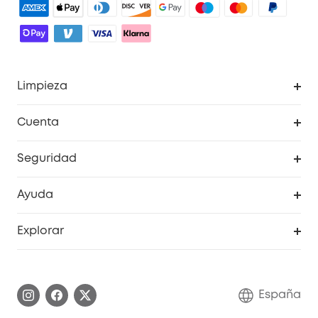
Limpieza
Explorar todo
Cuenta
RoboVac
Pedidos
Seguridad
Accesorios limpieza
Programa de Recompensas de eufyCréditos
Cámaras de seguridad
Ayuda
Video Timbres
Cancelar pedido
Explorar
Cámaras con luces
Centro de ayuda inteligente
Historia de la marca
Monitores para bebés
Información de garantía
Conviértete en afiliado
España
Sistemas de Alarma
Procesar una garantía
Compra de cooperación