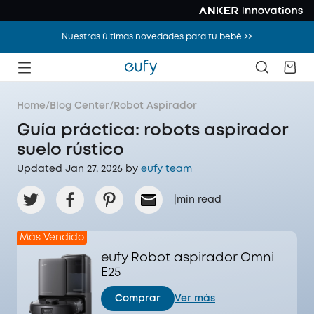
Nuestras últimas novedades para tu bebé >>
Home
/
Blog Center
/
Robot Aspirador
Guía práctica: robots aspirador
suelo rústico
Updated Jan 27, 2026 by
eufy team
|
min read
Más Vendido
eufy Robot aspirador Omni
E25
Comprar
Ver más