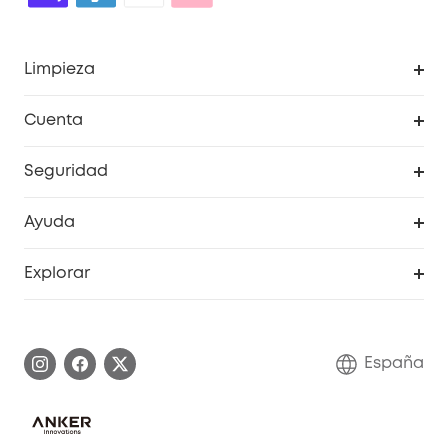
Limpieza
Explorar todo
Cuenta
RoboVac
Pedidos
Seguridad
Accesorios limpieza
Programa de Recompensas de eufyCréditos
Cámaras de seguridad
Ayuda
Video Timbres
Cancelar pedido
Explorar
Cámaras con luces
Centro de ayuda inteligente
Historia de la marca
Monitores para bebés
Información de garantía
Conviértete en afiliado
España
Sistemas de Alarma
Procesar una garantía
Compra de cooperación
Explorar todo
Preguntas frecuentes sobre pedidos
Comunidad de limpieza eufy