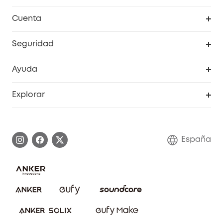
Explorar todo
Cuenta
RoboVac
Pedidos
Seguridad
Accesorios limpieza
Programa de Recompensas de eufyCréditos
Cámaras de seguridad
Ayuda
Video Timbres
Cancelar pedido
Explorar
Cámaras con luces
Centro de ayuda inteligente
Historia de la marca
Monitores para bebés
Información de garantía
Conviértete en afiliado
España
Sistemas de Alarma
Procesar una garantía
Compra de cooperación
Explorar todo
Preguntas frecuentes sobre pedidos
Comunidad de limpieza eufy
Portal web de seguridad
Contáctanos