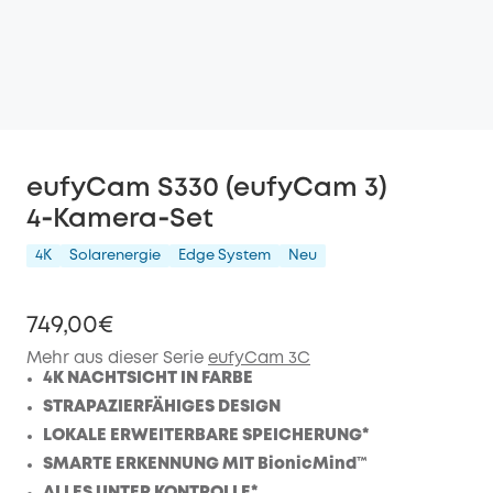
eufyCam S330 (eufyCam 3)
4‑Kamera‑Set
4K
Solarenergie
Edge System
Neu
749,00€
Mehr aus dieser Serie
eufyCam 3C
4K NACHTSICHT IN FARBE
STRAPAZIERFÄHIGES DESIGN
LOKALE ERWEITERBARE SPEICHERUNG*
SMARTE ERKENNUNG MIT BionicMind™