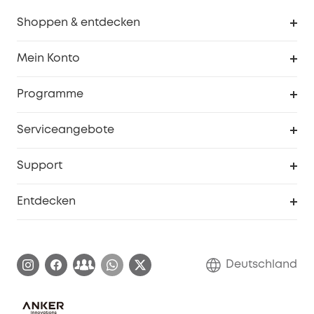
Shoppen & entdecken
Sauberkeit
Mein Konto
Sicherheit
Sendungsverfolgung
Programme
Baby
Meine Rabattcodes
eufy Business
Serviceangebote
eufyCredits Prämienprogramm
Studenten- & Lehrerrabatte
Security-Webportal
Support
Myeufy Preise
Seniorenrabatte
Smarte Hilfe
Entdecken
Affiliate-Programm
Garantieinformationen
eufy Markengeschichte
Zertifizierte generalüberholte Produkte
Garantieabwicklung
Blog
Deutschland
E-Anleitung herunterladen
Kontaktiere uns
Impressum