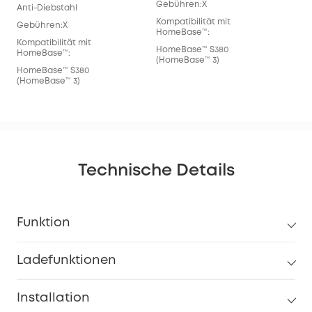
Gebühren:X
Anti-Diebstahl
Kompatibilität mit
Gebühren:X
HomeBase™:
Kompatibilität mit
HomeBase™ S380
HomeBase™:
(HomeBase™ 3)
HomeBase™ S380
(HomeBase™ 3)
Technische Details
Funktion
Ladefunktionen
Installation