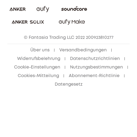
Nachhaltigkeit
Bestellung stornieren
eufy Security Community
eufy Clean Community
© Fantasia Trading LLC 2022 200923810277
Freunde werben & bis zu 80€ sichern
Über uns
Versandbedingungen
Widerrufsbelehrung
Datenschutzrichtlinien
Cookie-Einstellungen
Nutzungsbestimmungen
Cookies-Mitteilung
Abonnement-Richtlinie
Datengesetz