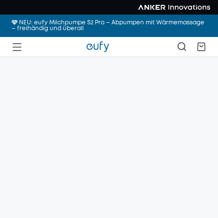
🩷 NEU: eufy Milchpumpe S2 Pro – Abpumpen mit Wärmemassage
– freihändig und überall