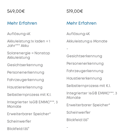
549,00€
519,00€
eufyCam S330 (eufyCam 3)
eufyCam S300 (e
Mehr Erfahren
Mehr Erfahren
Auflösung:4K
Auflösung:4K
Akkuleistung:1x laden = 1
Akkuleistung:6 Monate
Jahr*** Akku
-
Solarenergie = Nonstop
Gesichtserkennung
Akkuleistung
Personenerkennung
Gesichtserkennung
Fahrzeugerkennung
Personenerkennung
Haustiererkennung
Fahrzeugerkennung
Selbstlernprozess mit K.I.
Haustiererkennung
Integrierter 16GB EMMC***, 3
Selbstlernprozess mit K.I.
Monate
Integrierter 16GB EMMC***, 3
Erweiterbarer Speicher*
Monate
Scheinwerfer
Erweiterbarer Speicher*
Blickfeld:135°
Scheinwerfer
-
Blickfeld:135°