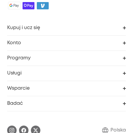
Kupuj i ucz się
Czysty
Konto
Bezpieczeństwo
Śledzenie zamówień
Programy
Dziecko
Moje kody
Zakup współpracy
Usługi
Program lojalnościowy eufyCredits
eufy Biznes
Portal internetowy dotyczący bezpieczeństwa
Wsparcie
Nagrody Myeufy
Zostań partnerem
Inteligentne Centrum Pomocy
Badać
Informacje o gwarancji
Historia marki eufy
Proces gwarancyjny
Skontaktuj się z nami
Polska