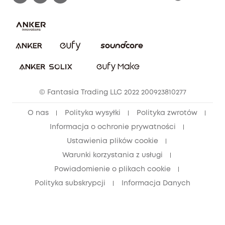
Zgłoś lukę w zabezpieczeniach
Zaangażowanie w bezpieczeństwo
Pobierz e-podręcznik
Społeczność Bezpieczeństwa Eufy
Anuluj zamówienie
Społeczność Eufy Clean
Zniżka studencka
© Fantasia Trading LLC 2022 200923810277
Zniżka dla młodzieży (15–25 lat)
O nas
Polityka wysyłki
Polityka zwrotów
Zniżka dla seniorów (60+)
Informacja o ochronie prywatności
Ustawienia plików cookie
Warunki korzystania z usługi
Powiadomienie o plikach cookie
Polityka subskrypcji
Informacja Danych