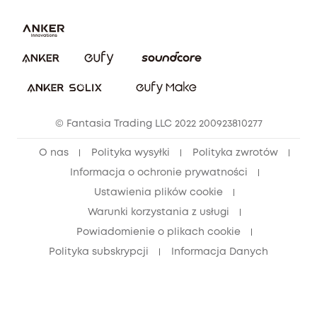
Zgłoś lukę w zabezpieczeniach
Zaangażowanie w bezpieczeństwo
Pobierz e-podręcznik
Społeczność Bezpieczeństwa Eufy
Anuluj zamówienie
Społeczność Eufy Clean
Zniżka studencka
© Fantasia Trading LLC 2022 200923810277
Zniżka dla młodzieży (15–25 lat)
O nas
Polityka wysyłki
Polityka zwrotów
Zniżka dla seniorów (60+)
Informacja o ochronie prywatności
Ustawienia plików cookie
Warunki korzystania z usługi
Powiadomienie o plikach cookie
Polityka subskrypcji
Informacja Danych