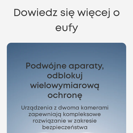
Dowiedz się więcej o
eufy
Podwójne aparaty,
odblokuj
wielowymiarową
ochronę
Urządzenia z dwoma kamerami
zapewniają kompleksowe
rozwiązanie w zakresie
bezpieczeństwa