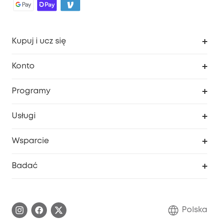
Kupuj i ucz się
Czysty
Konto
Bezpieczeństwo
Śledzenie zamówień
Programy
Dziecko
Moje kody
Zakup współpracy
Usługi
Program lojalnościowy eufyCredits
eufy Biznes
Portal internetowy dotyczący bezpieczeństwa
Wsparcie
Nagrody Myeufy
Zostań partnerem
Inteligentne Centrum Pomocy
Badać
Informacje o gwarancji
Historia marki eufy
Proces gwarancyjny
Skontaktuj się z nami
Polska