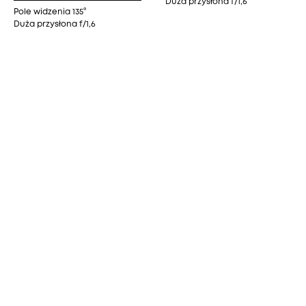
Duża przysłona f/1,6
Pole widzenia 135°
Duża przysłona f/1,6
Podwójny widok
przedstawia pełny obraz i
wszystkie szczegóły
Niezależnie od tego, czy pilnujesz bawiących się
dzieci, monitorujesz dostawy pod drzwiami, czy po
prostu dbasz o bezpieczeństwo swojego domu, ta
kombinacja klarowności i zoomu zapewni Ci pełną
kontrolę nad sytuacją.