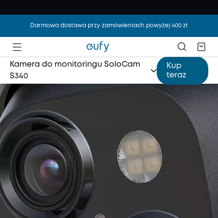
Darmowa dostawa przy zamówieniach powyżej 400 zł
Kamera do monitoringu SoloCam
Kup
teraz
S340
Kamera do monitoringu wewnętrznego S350
Kamera do monitoringu z reflektorem E340
Wideodomofon E340