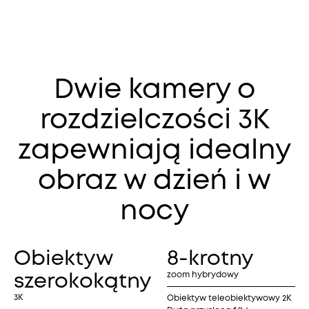
Dwie kamery o
rozdzielczości 3K
zapewniają idealny
obraz w dzień i w
nocy
Obiektyw
8-krotny
zoom hybrydowy
szerokokątny
3K
Obiektyw teleobiektywowy 2K