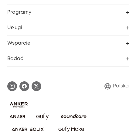
Bezpieczeństwo
Śledzenie zamówień
Programy
Dziecko
Moje kody
Zakup współpracy
Usługi
Program lojalnościowy eufyCredits
eufy Biznes
Portal internetowy dotyczący bezpieczeństwa
Wsparcie
Nagrody Myeufy
Zostań partnerem
Inteligentne Centrum Pomocy
Badać
Informacje o gwarancji
Historia marki eufy
Proces gwarancyjny
Skontaktuj się z nami
Polska
Zgłoś lukę w zabezpieczeniach
Zaangażowanie w bezpieczeństwo
Pobierz e-podręcznik
Społeczność Bezpieczeństwa Eufy
Anuluj zamówienie
Społeczność Eufy Clean
Zniżka studencka