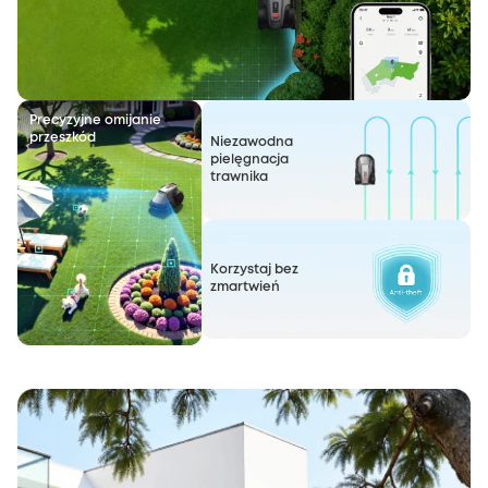
Precyzyjne omijanie
przeszkód
Niezawodna
pielęgnacja
trawnika
Korzystaj bez
zmartwień