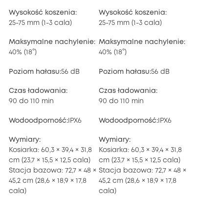
Wysokość koszenia:
Wysokość koszenia:
25-75 mm (1-3 cala)
25-75 mm (1-3 cala)
Maksymalne nachylenie:
Maksymalne nachylenie:
40% (18°)
40% (18°)
Poziom hałasu:
56 dB
Poziom hałasu:
56 dB
Czas ładowania:
Czas ładowania:
90 do 110 min
90 do 110 min
Wodoodporność:
IPX6
Wodoodporność:
IPX6
Wymiary:
Wymiary:
Kosiarka: 60,3 × 39,4 × 31,8
Kosiarka: 60,3 × 39,4 × 31,8
cm (23,7 × 15,5 × 12,5 cala)
cm (23,7 × 15,5 × 12,5 cala)
Stacja bazowa: 72,7 × 48 ×
Stacja bazowa: 72,7 × 48 ×
45,2 cm (28,6 × 18,9 × 17,8
45,2 cm (28,6 × 18,9 × 17,8
cala)
cala)