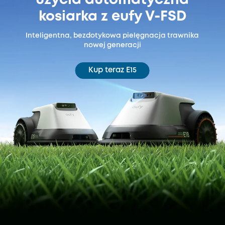
użycia automatyczna
kosiarka z eufy V-FSD
Inteligentna, bezdotykowa pielęgnacja trawnika
nowej generacji
Kup teraz E15