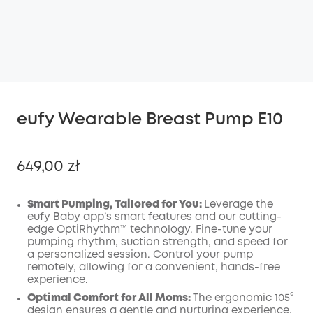
eufy Wearable Breast Pump E10
649,00 zł
Smart Pumping, Tailored for You:
Leverage the
eufy Baby app’s smart features and our cutting-
edge OptiRhythm™ technology. Fine-tune your
Wyłączony
pumping rhythm, suction strength, and speed for
KOPIA
Kod
:
a personalized session. Control your pump
remotely, allowing for a convenient, hands-free
experience.
Optimal Comfort for All Moms:
The ergonomic 105°
design ensures a gentle and nurturing experience.