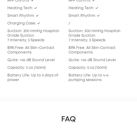
APP Control: ✓
APP Control: ✓
APP
Heating Tech: ✓
Heating Tech: ✓
/
Smart Rhythm: ✓
Smart Rhythm: ✓
Sma
Charging Case: ✓
/
/
Suction: 300 mmHg Hospital-
Suction: 300 mmHg Hospital-
Suc
Grade Suction
Grade Suction
Gra
7 Intensity, 3 Speeds
7 Intensity, 3 Speeds
7 In
BPA Free: All Skin-Contact
BPA Free: All Skin-Contact
BPA 
Components
Components
Com
Quite: <46 dB Sound Level
Quite: <46 dB Sound Level
Qui
Capacity: 5 oz.(150ml)
Capacity: 5 oz.(150ml)
Capa
Battery Life: Up to 5 days of
Battery Life: Up to 4-6
Batt
power
pumping sessions
pum
FAQ