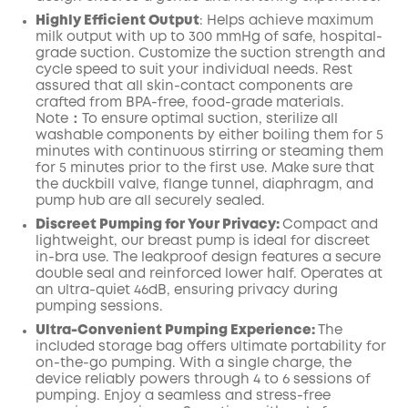
Highly Efficient Output
:
Helps achieve maximum
milk output with up to
300
mmHg of safe, hospital-
grade suction.
Customize the suction strength and
cycle speed to suit your individual needs.
Rest
assured that all skin-contact components are
crafted from BPA-free, food-grade
materials.
Note：To ensure optimal suction, sterilize all
washable components by either boiling them for 5
minutes with continuous stirring or steaming them
for 5 minutes prior to the first use.
Make
sure that
the duckbill valve,
flange
tunnel,
diaphragm
, and
pump
hub
are all securely
sealed.
Discreet Pumping for Your Privacy:
Compact and
lightweight, our breast pump is ideal for discreet
in-bra use. The leakproof design features a secure
double seal and reinforced lower half. Operates at
an ultra-quiet 46dB, ensuring privacy during
pumping sessions.
Ultra-Convenient Pumping Experience:
The
included storage bag offers ultimate portability for
on-the-go pumping. With a single charge, the
device reliably powers through 4 to 6 sessions of
pumping. Enjoy a seamless and stress-free