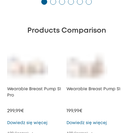
Products Comparison
Wearable Breast Pump S1
Wearable Breast Pump S1
We
Pro
E10
299,99€
199,99€
149
Wearable Breast Pump S1 Pro
Wearable Br
Dowiedz się więcej
Dowiedz się więcej
Dow