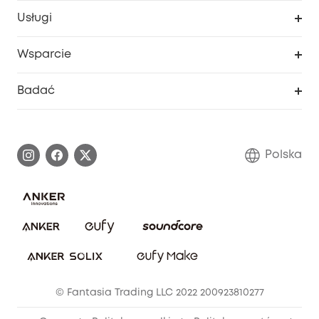
Moje kody
Zakup współpracy
Usługi
Program lojalnościowy eufyCredits
eufy Biznes
Portal internetowy dotyczący bezpieczeństwa
Wsparcie
Nagrody Myeufy
Zostań partnerem
Inteligentne Centrum Pomocy
Badać
Informacje o gwarancji
Historia marki eufy
Proces gwarancyjny
Skontaktuj się z nami
Polska
Zgłoś lukę w zabezpieczeniach
Zaangażowanie w bezpieczeństwo
Pobierz e-podręcznik
Społeczność Bezpieczeństwa Eufy
Anuluj zamówienie
Społeczność Eufy Clean
Zniżka studencka
© Fantasia Trading LLC 2022 200923810277
Zniżka dla młodzieży (15–25 lat)