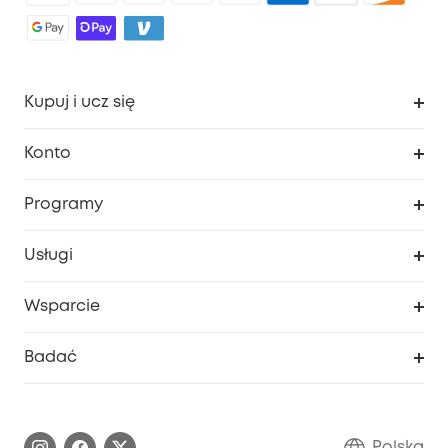
Kupuj i ucz się
Czysty
Konto
Bezpieczeństwo
Śledzenie zamówień
Programy
Dziecko
Moje kody
Zakup współpracy
Usługi
Program lojalnościowy eufyCredits
eufy Biznes
Portal internetowy dotyczący bezpieczeństwa
Wsparcie
Nagrody Myeufy
Zostań partnerem
Inteligentne Centrum Pomocy
Badać
Informacje o gwarancji
Historia marki eufy
Proces gwarancyjny
Skontaktuj się z nami
Polska