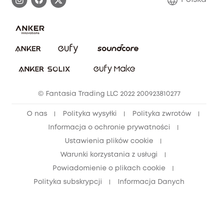
Zgłoś lukę w zabezpieczeniach
Zaangażowanie w bezpieczeństwo
Pobierz e-podręcznik
Społeczność Bezpieczeństwa Eufy
Anuluj zamówienie
Społeczność Eufy Clean
Zniżka studencka
© Fantasia Trading LLC 2022 200923810277
Zniżka dla młodzieży (15–25 lat)
O nas
Polityka wysyłki
Polityka zwrotów
Zniżka dla seniorów (60+)
Informacja o ochronie prywatności
Ustawienia plików cookie
Warunki korzystania z usługi
Powiadomienie o plikach cookie
Polityka subskrypcji
Informacja Danych