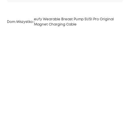
eufy Wearable Breast Pump S1/S1 Pro Original
Dom
Wszystko
Magnet Charging Cable