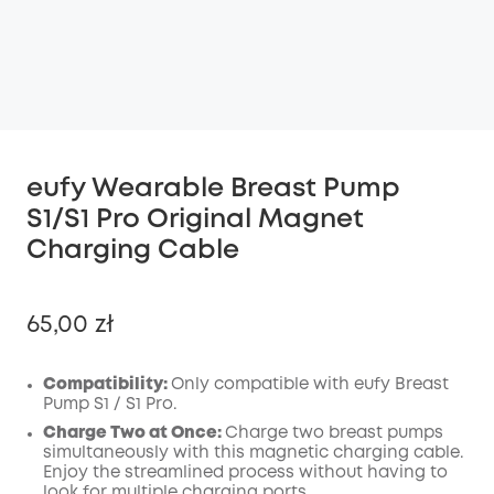
eufy Wearable Breast Pump
S1/S1 Pro Original Magnet
Charging Cable
65,00 zł
Compatibility:
Only compatible with eufy Breast
Pump S1 / S1 Pro.
Wyłączony
Charge Two at Once:
Charge two breast pumps
KOPIA
simultaneously with this magnetic charging cable.
Kod
:
Enjoy the streamlined process without having to
look for multiple charging ports.