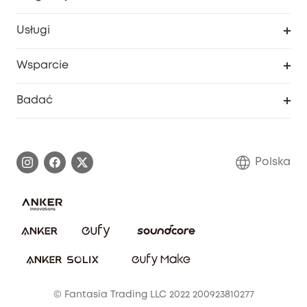
Dziecko
Moje kody
Zakup współpracy
Usługi
Program lojalnościowy eufyCredits
eufy Biznes
Portal internetowy dotyczący bezpieczeństwa
Wsparcie
Nagrody Myeufy
Zostań partnerem
Inteligentne Centrum Pomocy
Badać
Informacje o gwarancji
Historia marki eufy
Proces gwarancyjny
Skontaktuj się z nami
Polska
Zgłoś lukę w zabezpieczeniach
Zaangażowanie w bezpieczeństwo
Pobierz e-podręcznik
Społeczność Bezpieczeństwa Eufy
Anuluj zamówienie
Społeczność Eufy Clean
Zniżka studencka
© Fantasia Trading LLC 2022 200923810277
Zniżka dla młodzieży (15–25 lat)