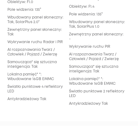
Obiektyw: F1.0
Obiektyw: F1.4
Obie
Pole widzenia: 135°
Pole widzenia: 135°
Pole
Wbudowany panel słoneczny:
Tak, SolarPlus 2.0"
Wbudowany panel słoneczny:
Wbu
Tak, SolarPlus 1.0
Nie
Zewnętrzny panel słoneczny:
Tak
Zewnętrzny panel słoneczny:
Zew
-
Tak
Wykrywanie ruchu Radar i PIR
Wykrywanie ruchu PIR
Wyk
AI rozpoznawania Twarz /
Człowiek / Pojazd / Zwierzę
AI rozpoznawania Twarz /
AI 
Człowiek / Pojazd / Zwierzę
Czło
Samoucząca* się sztuczna
inteligencja: Tak
Samoucząca* się sztuczna
Sam
inteligencja: Tak
inte
Lokalna pamięć* *:
Wbudowane 16GB EMMC
Lokalna pamięć* *:
Lok
Wbudowane 16GB EMMC
Wbu
Światło punktowe 4 reflektory
LED
Światło punktowe 2 reflektory
Świ
LED
LED
Antykradzieżowy Tak
Antykradzieżowy Tak
Ant