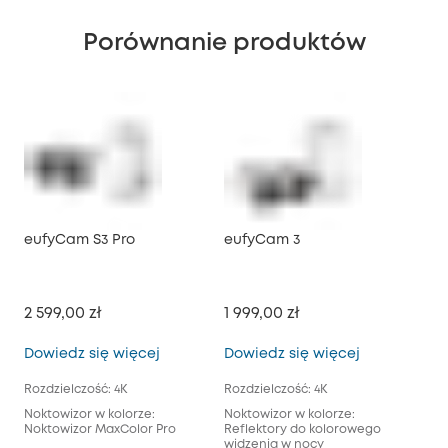
Porównanie produktów
eufyCam S3 Pro
eufyCam 3
eu
2 599,00 zł
1 999,00 zł
1 6
eufyCam S3 Pro
eufyCam 3
Dowiedz się więcej
Dowiedz się więcej
Dow
Rozdzielczość: 4K
Rozdzielczość: 4K
Roz
Noktowizor w kolorze:
Noktowizor w kolorze:
Nok
Noktowizor MaxColor Pro
Reflektory do kolorowego
Ref
widzenia w nocy
wid