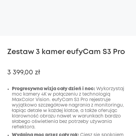
Zestaw 3 kamer eufyCam S3 Pro
3 399,00 zł
Progresywna wizja cały dzień i noc:
Wykorzystaj
moc kamery 4K w połączeniu z technologią
MaxColor Vision. eufyCam S3 Pro rejestruje
Wyłączony
wyjątkowo szczegółowe nagrania z monitoringu,
KOPIA
Kod
:
łapiąc detale w każdej klatce, a także oferując
klarowność obrazu nawet w warunkach bardzo
słabego oświetlenia bez potrzeby używania
reflektora.
Wydajna moc przez cały rok:
Ciesz się spokojem