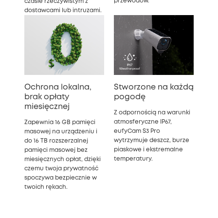
przewodów.
czasie rzeczywistym z
dostawcami lub intruzami.
Ochrona lokalna,
Stworzone na każdą
brak opłaty
pogodę
miesięcznej
Z odpornością na warunki
atmosferyczne IP67,
Zapewnia 16 GB pamięci
eufyCam S3 Pro
masowej na urządzeniu i
wytrzymuje deszcz, burze
do 16 TB rozszerzalnej
piaskowe i ekstremalne
pamięci masowej bez
temperatury.
miesięcznych opłat, dzięki
czemu twoja prywatność
spoczywa bezpiecznie w
twoich rękach.