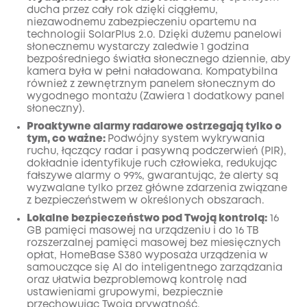
ducha przez cały rok dzięki ciągłemu,
niezawodnemu zabezpieczeniu opartemu na
technologii SolarPlus 2.0. Dzięki dużemu panelowi
słonecznemu wystarczy zaledwie 1 godzina
bezpośredniego światła słonecznego dziennie, aby
kamera była w pełni naładowana. Kompatybilna
również z zewnętrznym panelem słonecznym do
wygodnego montażu (Zawiera 1 dodatkowy panel
słoneczny).
Proaktywne alarmy radarowe ostrzegają tylko o
tym, co ważne:
Podwójny system wykrywania
ruchu, łączący radar i pasywną podczerwień (PIR),
dokładnie identyfikuje ruch człowieka, redukując
fałszywe alarmy o 99%, gwarantując, że alerty są
wyzwalane tylko przez główne zdarzenia związane
z bezpieczeństwem w określonych obszarach.
Lokalne bezpieczeństwo pod Twoją kontrolą:
16
GB pamięci masowej na urządzeniu i do 16 TB
rozszerzalnej pamięci masowej bez miesięcznych
opłat, HomeBase S380 wyposaża urządzenia w
samouczące się AI do inteligentnego zarządzania
oraz ułatwia bezproblemową kontrolę nad
ustawieniami grupowymi, bezpiecznie
przechowując Twoją prywatność.