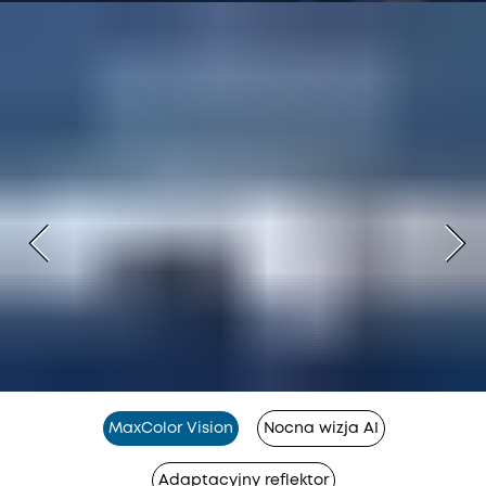
MaxColor Vision
Nocna wizja AI
Adaptacyjny reflektor