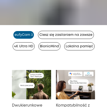
eufyCam 3
Ciesz się zasilaniem na zawsze
4K Ultra HD
BionicMind
Lokalna pamięć
Dwukierunkowe
Kompatybilność z