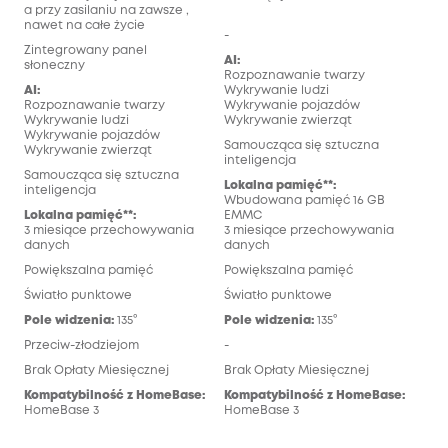
a przy zasilaniu na zawsze ,
nawet na całe życie
-
Zintegrowany panel
AI:
słoneczny
Rozpoznawanie twarzy
AI:
Wykrywanie ludzi
Rozpoznawanie twarzy
Wykrywanie pojazdów
Wykrywanie ludzi
Wykrywanie zwierząt
Wykrywanie pojazdów
Samoucząca się sztuczna
Wykrywanie zwierząt
inteligencja
Samoucząca się sztuczna
Lokalna pamięć**:
inteligencja
Wbudowana pamięć 16 GB
Lokalna pamięć**:
EMMC
3 miesiące przechowywania
3 miesiące przechowywania
danych
danych
Powiększalna pamięć
Powiększalna pamięć
Światło punktowe
Światło punktowe
Pole widzenia:
135°
Pole widzenia:
135°
Przeciw-złodziejom
-
Brak Opłaty Miesięcznej
Brak Opłaty Miesięcznej
Kompatybilność z HomeBase:
Kompatybilność z HomeBase:
HomeBase 3
HomeBase 3