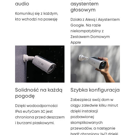
audio
asystentem
głosowym
Komunikuj się z każdym,
kto wchodzi na posesję
Działa z Alexą i Asystentem
Google. Na razie
niekompatybilny z
Zestawem Domowym
Apple
Solidność na każdą
Szybka konfiguracja
pogodę
Zabezpiecz swój dom w
ciągu zaledwie kilku minut
Dzięki wodoodporności
dzięki instalacji
IP65 eufyCam 3C jest
pozbawionej
chroniona przed deszczem
skomplikowanych
i burzami piaskowymi.
przewodów, a następnie
bądź chroniony 24/7 dzięki