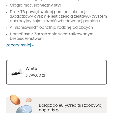
Wyłączony
KOPIA
Ciągła moc, słoneczny styl
Kod
:
Do 16 TB powiększalnej pamięci lokalnej*
(Dodatkowy dysk nie jest częścią zestawu) (System
operacyjny zajmie część wbudowanej pamięci)
AI BionicMind™ odróżnia rodzinę od obcych
HomeBase 3 Zarządzanie scentralizowanym
bezpieczeństwem
Zobacz mniej
White
3 799,00 zł
Dołącz do eufyCredits i zdobywaj
nagrody