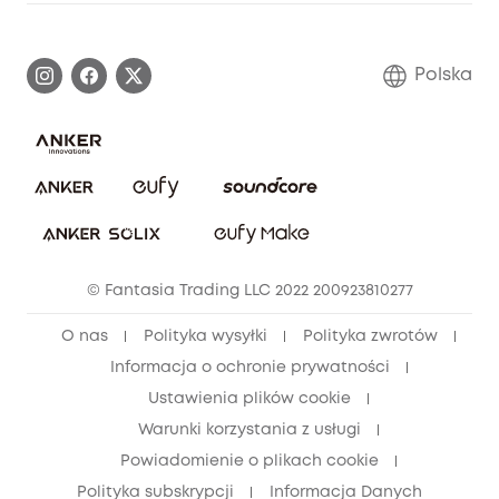
Informacje o gwarancji
Historia marki eufy
Proces gwarancyjny
Skontaktuj się z nami
Polska
Zgłoś lukę w zabezpieczeniach
Zaangażowanie w bezpieczeństwo
Pobierz e-podręcznik
Społeczność Bezpieczeństwa Eufy
Anuluj zamówienie
Społeczność Eufy Clean
Zniżka studencka
© Fantasia Trading LLC 2022 200923810277
Zniżka dla młodzieży (15–25 lat)
O nas
Polityka wysyłki
Polityka zwrotów
Zniżka dla seniorów (60+)
Informacja o ochronie prywatności
Ustawienia plików cookie
Warunki korzystania z usługi
Powiadomienie o plikach cookie
Polityka subskrypcji
Informacja Danych