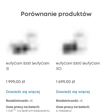
Porównanie produktów
eufyCam S330 (eufyCam
eufyCam S300 (eufyCam
3)
3C)
1 999,00 zł
1 699,00 zł
eufyCam S330 (eufyCam 3)
eufyCam S30
Dowiedz się więcej
Dowiedz się więcej
Rozdzielczość:
4K
Rozdzielczość:
4K
Czas pracy na baterii:
Czas pracy na baterii:
1 rok*** na jednym ładowaniu
6 miesięcy