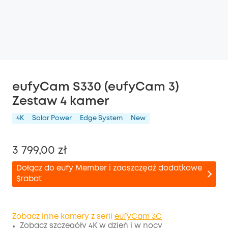
eufyCam S330 (eufyCam 3)
Zestaw 4 kamer
4K
Solar Power
Edge System
New
3 799,00 zł
Dołącz do eufy Member i zaoszczędź dodatkowe
$rabat
Zobacz inne kamery z serii
eufyCam 3C
Zobacz szczegóły 4K w dzień i w nocy