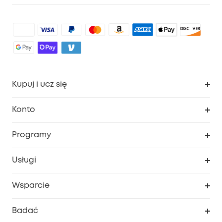
Kupuj i ucz się
Czysty
Konto
Bezpieczeństwo
Śledzenie zamówień
Programy
Dziecko
Moje kody
Zakup współpracy
Usługi
Program lojalnościowy eufyCredits
eufy Biznes
Portal internetowy dotyczący bezpieczeństwa
Wsparcie
Nagrody Myeufy
Zostań partnerem
Inteligentne Centrum Pomocy
Badać