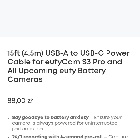
15ft (4.5m) USB-A to USB-C Power
Cable for eufyCam S3 Pro and
All Upcoming eufy Battery
Cameras
88,00 zł
Say goodbye to battery anxiety
– Ensure your
camera is always powered for uninterrupted
performance.
Wyłączony
KOPIA
24/7 recording with 4-second pre-roll
– Capture
Kod
: