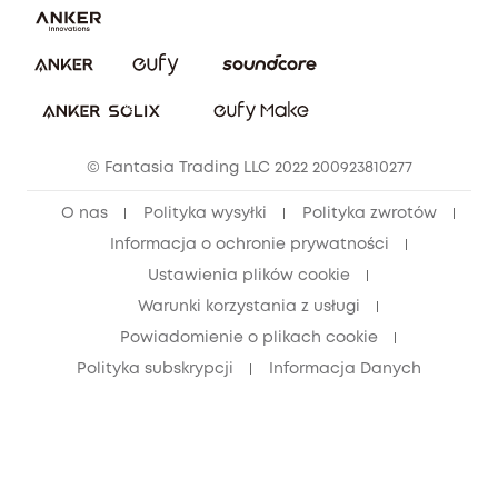
Pobierz e-podręcznik
Społeczność Bezpieczeństwa Eufy
Anuluj zamówienie
Społeczność Eufy Clean
Zniżka studencka
© Fantasia Trading LLC 2022 200923810277
Zniżka dla młodzieży (15–25 lat)
O nas
Polityka wysyłki
Polityka zwrotów
Zniżka dla seniorów (60+)
Informacja o ochronie prywatności
Ustawienia plików cookie
Warunki korzystania z usługi
Powiadomienie o plikach cookie
Polityka subskrypcji
Informacja Danych