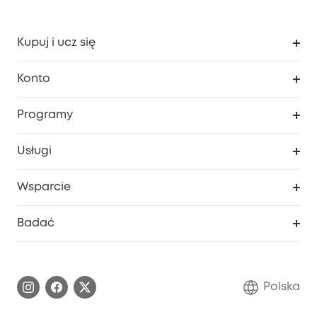
Kupuj i ucz się
Czysty
Konto
Bezpieczeństwo
Śledzenie zamówień
Programy
Dziecko
Moje kody
Zakup współpracy
Usługi
Program lojalnościowy eufyCredits
eufy Biznes
Portal internetowy dotyczący bezpieczeństwa
Wsparcie
Nagrody Myeufy
Zostań partnerem
Inteligentne Centrum Pomocy
Badać
Informacje o gwarancji
Historia marki eufy
Proces gwarancyjny
Skontaktuj się z nami
Polska
Zgłoś lukę w zabezpieczeniach
Zaangażowanie w bezpieczeństwo