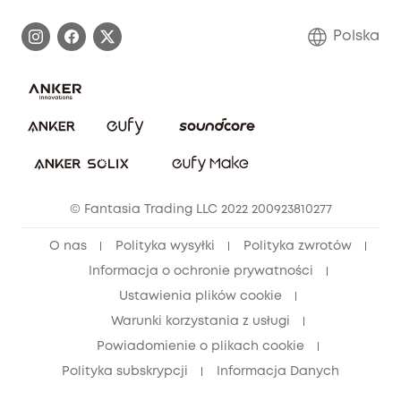
Proces gwarancyjny
Skontaktuj się z nami
Polska
Zgłoś lukę w zabezpieczeniach
Zaangażowanie w bezpieczeństwo
Pobierz e-podręcznik
Społeczność Bezpieczeństwa Eufy
Anuluj zamówienie
Społeczność Eufy Clean
Zniżka studencka
© Fantasia Trading LLC 2022 200923810277
Zniżka dla młodzieży (15–25 lat)
O nas
Polityka wysyłki
Polityka zwrotów
Zniżka dla seniorów (60+)
Informacja o ochronie prywatności
Ustawienia plików cookie
Warunki korzystania z usługi
Powiadomienie o plikach cookie
Polityka subskrypcji
Informacja Danych