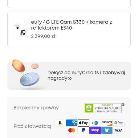
eufy 4G LTE Cam S330 + kamera z
reflektorem E340
2 399,00 zł
Dołącz do eufyCredits i zdobywaj
nagrody
Bezpieczny i pewny
Płać z łatwością