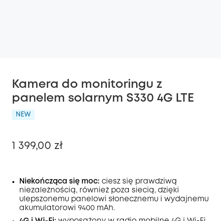
Kamera do monitoringu z
panelem solarnym S330 4G LTE
NEW
1 399,00 zł
Niekończąca się moc:
ciesz się prawdziwą
niezależnością, również poza siecią, dzięki
Wyłączony
ulepszonemu panelowi słonecznemu i wydajnemu
KOPIA
Kod
:
akumulatorowi 9400 mAh.