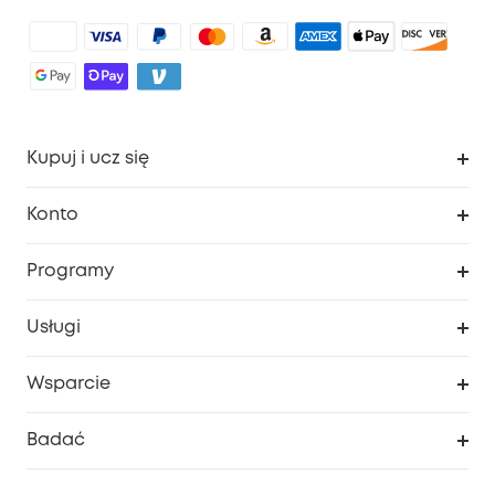
Kupuj i ucz się
Czysty
Konto
Bezpieczeństwo
Śledzenie zamówień
Programy
Dziecko
Moje kody
Zakup współpracy
Usługi
Program lojalnościowy eufyCredits
eufy Biznes
Portal internetowy dotyczący bezpieczeństwa
Wsparcie
Nagrody Myeufy
Zostań partnerem
Inteligentne Centrum Pomocy
Badać
Informacje o gwarancji
Historia marki eufy