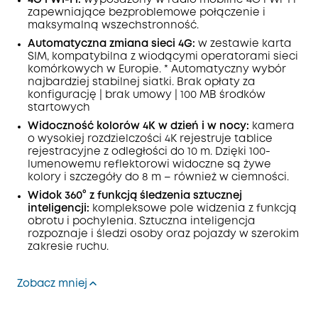
4G i Wi-Fi:
wyposażony w radio mobilne 4G i Wi-Fi
zapewniające bezproblemowe połączenie i
maksymalną wszechstronność.
Automatyczna zmiana sieci 4G:
w zestawie karta
SIM, kompatybilna z wiodącymi operatorami sieci
komórkowych w Europie. * Automatyczny wybór
najbardziej stabilnej siatki. Brak opłaty za
konfigurację | brak umowy | 100 MB środków
startowych
Widoczność kolorów 4K w dzień i w nocy:
kamera
o wysokiej rozdzielczości 4K rejestruje tablice
rejestracyjne z odległości do 10 m. Dzięki 100-
lumenowemu reflektorowi widoczne są żywe
kolory i szczegóły do 8 m – również w ciemności.
Widok 360° z funkcją śledzenia sztucznej
inteligencji:
kompleksowe pole widzenia z funkcją
obrotu i pochylenia. Sztuczna inteligencja
rozpoznaje i śledzi osoby oraz pojazdy w szerokim
zakresie ruchu.
Zobacz mniej