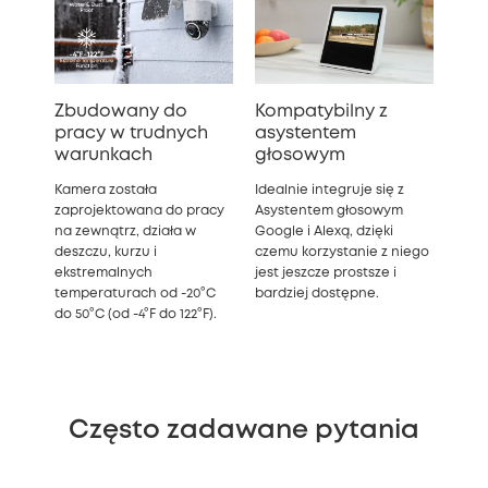
Zbudowany do
Kompatybilny z
pracy w trudnych
asystentem
warunkach
głosowym
Kamera została
Idealnie integruje się z
zaprojektowana do pracy
Asystentem głosowym
na zewnątrz, działa w
Google i Alexą, dzięki
deszczu, kurzu i
czemu korzystanie z niego
ekstremalnych
jest jeszcze prostsze i
temperaturach od -20°C
bardziej dostępne.
do 50°C (od -4°F do 122°F).
Często zadawane pytania