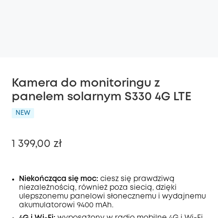
Kamera do monitoringu z
panelem solarnym S330 4G LTE
NEW
1 399,00 zł
Niekończąca się moc:
ciesz się prawdziwą
niezależnością, również poza siecią, dzięki
Wyłączony
ulepszonemu panelowi słonecznemu i wydajnemu
KOPIA
Kod
:
akumulatorowi 9400 mAh.