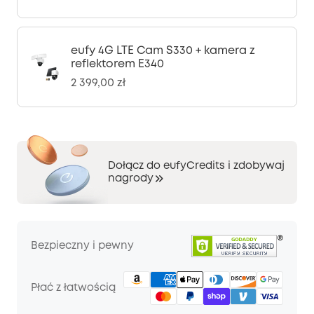
eufy 4G LTE Cam S330 + kamera z
reflektorem E340
2 399,00 zł
Dołącz do eufyCredits i zdobywaj
nagrody
Bezpieczny i pewny
Płać z łatwością