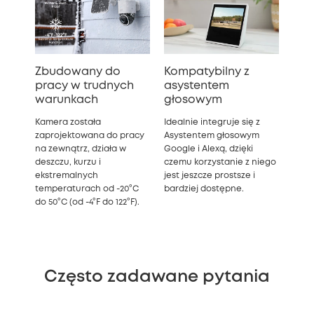
Zbudowany do
Kompatybilny z
pracy w trudnych
asystentem
warunkach
głosowym
Kamera została
Idealnie integruje się z
zaprojektowana do pracy
Asystentem głosowym
na zewnątrz, działa w
Google i Alexą, dzięki
deszczu, kurzu i
czemu korzystanie z niego
ekstremalnych
jest jeszcze prostsze i
temperaturach od -20°C
bardziej dostępne.
do 50°C (od -4°F do 122°F).
Często zadawane pytania