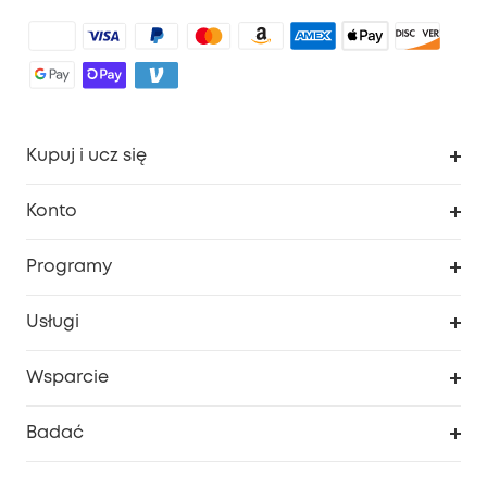
Kupuj i ucz się
Czysty
Konto
Bezpieczeństwo
Śledzenie zamówień
Programy
Dziecko
Moje kody
Zakup współpracy
Usługi
Program lojalnościowy eufyCredits
eufy Biznes
Portal internetowy dotyczący bezpieczeństwa
Wsparcie
Nagrody Myeufy
Zostań partnerem
Inteligentne Centrum Pomocy
Badać
Informacje o gwarancji
Historia marki eufy