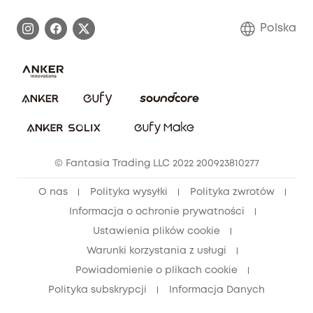
Proces gwarancyjny
Skontaktuj się z nami
Polska
Zgłoś lukę w zabezpieczeniach
Zaangażowanie w bezpieczeństwo
Pobierz e-podręcznik
Społeczność Bezpieczeństwa Eufy
Anuluj zamówienie
Społeczność Eufy Clean
Zniżka studencka
© Fantasia Trading LLC 2022 200923810277
Zniżka dla młodzieży (15–25 lat)
O nas
Polityka wysyłki
Polityka zwrotów
Zniżka dla seniorów (60+)
Informacja o ochronie prywatności
Ustawienia plików cookie
Warunki korzystania z usługi
Powiadomienie o plikach cookie
Polityka subskrypcji
Informacja Danych