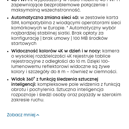
4G i Wi-Fi:
wyposażony w radio mobilne 4G i Wi-Fi
zapewniające bezproblemowe połączenie i
maksymalną wszechstronność.
Automatyczna zmiana sieci 4G:
w zestawie karta
SIM, kompatybilna z wiodącymi operatorami sieci
komórkowych w Europie. * Automatyczny wybór
najbardziej stabilnej siatki. Brak opłaty za
konfigurację | brak umowy | 100 MB środków
startowych
Widoczność kolorów 4K w dzień i w nocy:
kamera
o wysokiej rozdzielczości 4K rejestruje tablice
rejestracyjne z odległości do 10 m. Dzięki 100-
lumenowemu reflektorowi widoczne są żywe
kolory i szczegóły do 8 m – również w ciemności.
Widok 360° z funkcją śledzenia sztucznej
inteligencji:
kompleksowe pole widzenia z funkcją
obrotu i pochylenia. Sztuczna inteligencja
rozpoznaje i śledzi osoby oraz pojazdy w szerokim
zakresie ruchu.
Zobacz mniej