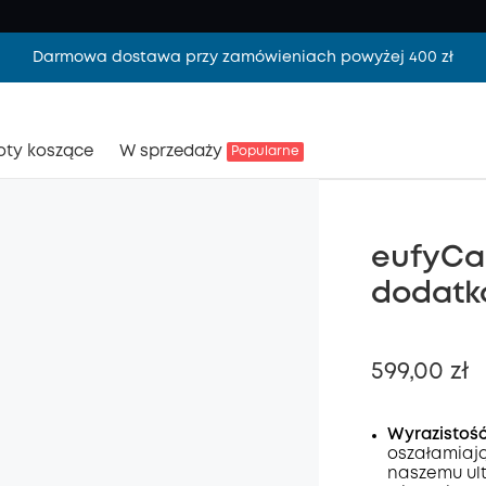
Darmowa dostawa przy zamówieniach powyżej 400 zł
oty koszące
W sprzedaży
Popularne
eufyCa
dodatk
599,00 zł
Wyrazistość
oszałamiając
naszemu ult
Wyłąc