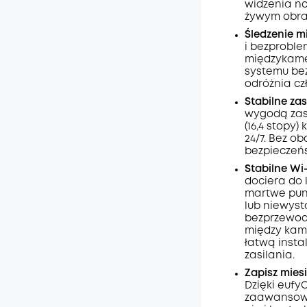
widzenia no
Kod
:
żywym obra
Śledzenie
m
i bezproble
międzykame
systemu be
odróżnia cz
Stabilne zas
wygodą zas
(16,4 stopy
24/7. Bez o
bezpieczeńs
Stabilne
Wi-
dociera do 
martwe pun
lub niewyst
bezprzewodo
między kam
łatwą inst
zasilania.
Zapisz mie
Dzięki eufy
zaawansowa