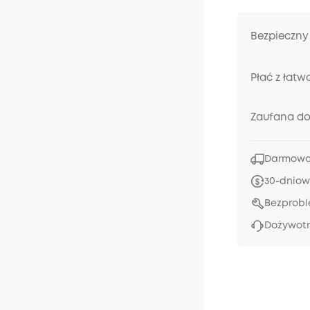
Bezpieczny
Płać z łatw
Zaufana d
Darmowa 
30-dniow
Bezprob
Dożywotn