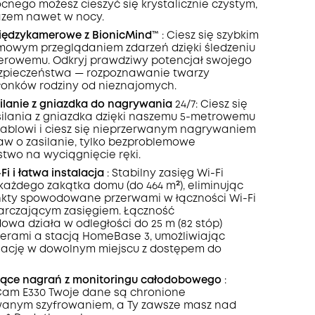
cnego możesz cieszyć się krystalicznie czystym,
KOPIA
zem nawet w nocy.
iędzykamerowe
z BionicMind™️
: Ciesz się szybkim
mowym przeglądaniem zdarzeń dzięki śledzeniu
rowemu. Odkryj prawdziwy potencjał swojego
zpieczeństwa — rozpoznawanie twarzy
łonków rodziny od nieznajomych.
ilanie z gniazdka do
nagrywania
24/7: Ciesz się
ilania z gniazdka dzięki naszemu 5-metrowemu
) kablowi i ciesz się nieprzerwanym nagrywaniem
baw o zasilanie, tylko bezproblemowe
two na wyciągnięcie ręki.
Fi
i łatwa instalacja
: Stabilny zasięg Wi-Fi
każdego zakątka domu (do 464 m²), eliminując
kty spowodowane przerwami w łączności Wi-Fi
arczającym zasięgiem. Łączność
wa działa w odległości do 25 m (82 stóp)
erami a stacją HomeBase 3, umożliwiając
alację w dowolnym miejscu z dostępem do
siące nagrań z monitoringu całodobowego
:
Cam E330 Twoje dane są chronione
nym szyfrowaniem, a Ty zawsze masz nad