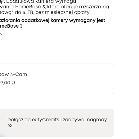
olę*. Dodatkowa kamera wymaga
ania HomeBase 3, które oferuje rozszerzalną
wą* do 16 TB, bez miesięcznej opłaty.
działania dodatkowej kamery wymagany jest
meBase 3.
taw 4-Cam
9,00 zł
Dołącz do eufyCredits i zdobywaj nagrody