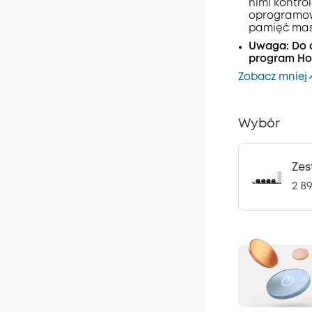
nimi kontr
oprogramow
pamięć maso
Uwaga: Do 
program Ho
Zobacz mniej
Wybór
Zes
2 89