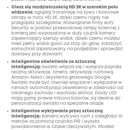
Ciesz się rozdzielczością HD 2K w szerokim polu
widzenia:
oglądaj transmisję na żywo i kolorowe
obrazy w nocy HD 2K, dzięki czemu nigdy nie
przegapisz szczegółów. Rozwiązanie firmy eufy
Security w postaci przewodowej lampy ściennej z
kamerą jest wyposażone w duży czujnik kamery
zapewniający szerszy widok, dzięki czemu możesz
mieć pełny widok gości od stóp do głów, zobaczyć
samochód zaparkowany na podjeździe i sprawdzić
dostawy przy drzwiach.
Inteligentne oświetlenie ze sztuczną
inteligencją:
światło włącza się i wyłącza poprzez
ręczną aktywację, timera, aktywację ruchową,
Amazon Alexa i asystenta głosowego Google.
Światło może być również włączane i wyłączane w
ramach automatyzacji oświetlenia w zależności od
lokalnego zachodu i wschodu słońca. Diody LED
mają gamę prawie miliona kolorów, są idealne do
personalizacji światła na specjalne okazje.
Inteligentne wykrywanie przez sztuczną
inteligencję:
kamera wykrywa ruch z odległości 10
metrów za pomocą czujnika PIR i wysyła
powiadomienia w czasie rzeczywistym. Możesz