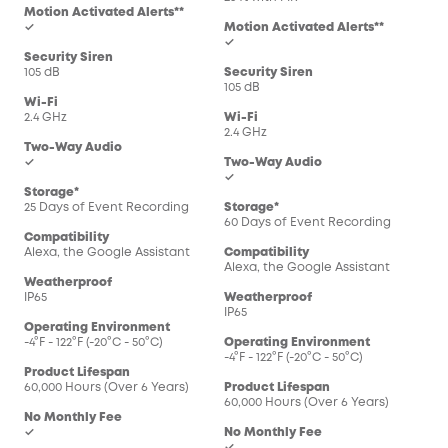
Motion Activated Alerts**
✓
Motion Activated Alerts**
✓
Security Siren
105 dB
Security Siren
105 dB
Wi-Fi
2.4 GHz
Wi-Fi
2.4 GHz
Two-Way Audio
✓
Two-Way Audio
✓
Storage*
25 Days of Event Recording
Storage*
60 Days of Event Recording
Compatibility
Alexa, the Google Assistant
Compatibility
Alexa, the Google Assistant
Weatherproof
IP65
Weatherproof
IP65
Operating Environment
-4°F - 122°F (-20°C - 50°C)
Operating Environment
-4°F - 122°F (-20°C - 50°C)
Product Lifespan
60,000 Hours (Over 6 Years)
Product Lifespan
60,000 Hours (Over 6 Years)
No Monthly Fee
✓
No Monthly Fee
✓