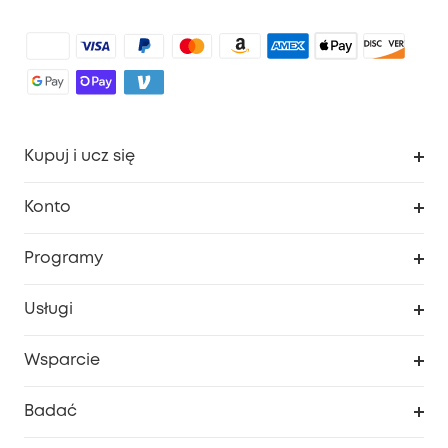
Kupuj i ucz się
Czysty
Konto
Bezpieczeństwo
Śledzenie zamówień
Programy
Dziecko
Moje kody
Zakup współpracy
Usługi
Program lojalnościowy eufyCredits
eufy Biznes
Portal internetowy dotyczący bezpieczeństwa
Wsparcie
Nagrody Myeufy
Zostań partnerem
Inteligentne Centrum Pomocy
Badać
Informacje o gwarancji
Historia marki eufy