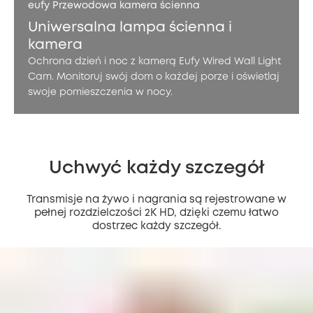
eufy Przewodowa kamera ścienna
Uniwersalna lampa ścienna i
kamera
Ochrona dzień i noc z kamerą Eufy Wired Wall Light
Cam. Monitoruj swój dom o każdej porze i oświetlaj
swoje pomieszczenia w nocy.
Uchwyć każdy szczegół
Transmisje na żywo i nagrania są rejestrowane w
pełnej rozdzielczości 2K HD, dzięki czemu łatwo
dostrzec każdy szczegół.