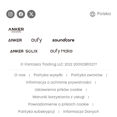
Proces gwarancyjny
Skontaktuj się z nami
Polska
Zgłoś lukę w zabezpieczeniach
Zaangażowanie w bezpieczeństwo
Pobierz e-podręcznik
Społeczność Bezpieczeństwa Eufy
Anuluj zamówienie
Społeczność Eufy Clean
Zniżka studencka
© Fantasia Trading LLC 2022 200923810277
Zniżka dla młodzieży (15–25 lat)
O nas
Polityka wysyłki
Polityka zwrotów
Zniżka dla seniorów (60+)
Informacja o ochronie prywatności
Ustawienia plików cookie
Warunki korzystania z usługi
Powiadomienie o plikach cookie
Polityka subskrypcji
Informacja Danych