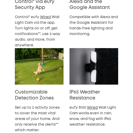
Control* via eufy
Alexa and the
Security App
Google Assistant
Control* eufy
Wired
Wall
Compatible with Alexa and
Light Cam via the app.
the Google Assistant for
Turn lights on or off, get
hands-free lighting and
notifications**, use 2-way
monitoring.
audio, and more, from
anywhere.
Customizable
IP65 Weather
Detection Zones
Resistance
Set up to 2 activity zones
eufy S100
Wired
Wall Light
to cover the most vital
Cam works even in rain,
areas of your home. And
snow, and fog with IP65
only receive the alerts**
weather resistance.
which matter.