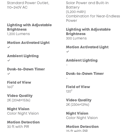
Standard Power Outlet,
Solar Power and Built-In
110~240V AC
Battery
(5,200 mAh)
Combination for Near-Endless
Power
Lighting with Adjustable
Brightness
Lighting with Adjustable
1,200 Lumens
Brightness
300 Lumens
Motion Activated Light
✓
Motion Activated Light
✓
Ambient Lighting
✓
Ambient Lighting
-
Dusk-to-Dawn Timer
✓
Dusk-to-Dawn Timer
-
Field of View
160°
Field of View
120°
Video Quality
2K (2048×1536)
Video Quality
2K (2304×1296)
Night Vision
Color Night Vision
Night Vision
Color Night Vision
Motion Detection
30 ft with PIR
Motion Detection
25 ft with PIR