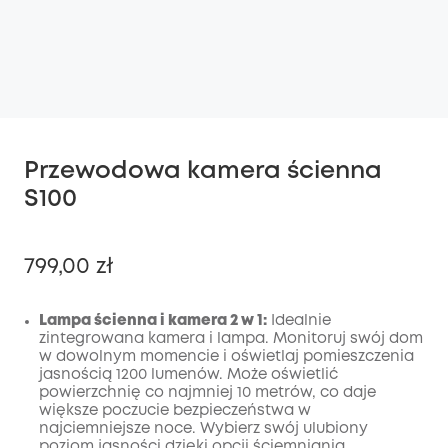
Przewodowa kamera ścienna
S100
799,00 zł
Lampa ścienna i kamera 2 w 1:
Idealnie
zintegrowana kamera i lampa. Monitoruj swój dom
w dowolnym momencie i oświetlaj pomieszczenia
Wyłączony
jasnością 1200 lumenów. Może oświetlić
KOPIA
Kod
:
powierzchnię co najmniej 10 metrów, co daje
większe poczucie bezpieczeństwa w
najciemniejsze noce. Wybierz swój ulubiony
poziom jasności dzięki opcji ściemniania.