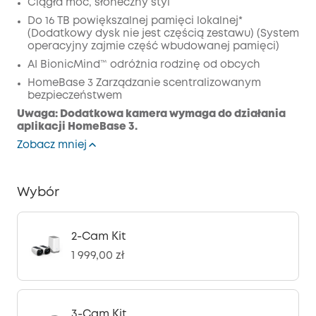
Wyłączony
Ciągła moc, słoneczny styl
KOPIA
Do 16 TB powiększalnej pamięci lokalnej*
Kod
:
(Dodatkowy dysk nie jest częścią zestawu) (System
operacyjny zajmie część wbudowanej pamięci)
AI BionicMind™ odróżnia rodzinę od obcych
HomeBase 3 Zarządzanie scentralizowanym
bezpieczeństwem
Uwaga: Dodatkowa kamera wymaga do działania
aplikacji HomeBase 3.
Zobacz mniej
Wybór
2-Cam Kit
1 999,00 zł
3-Cam Kit