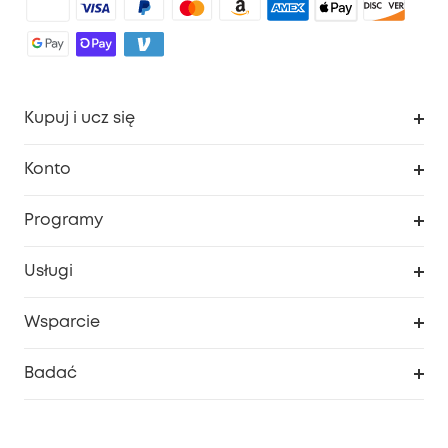
Kupuj i ucz się
Czysty
Konto
Bezpieczeństwo
Śledzenie zamówień
Programy
Dziecko
Moje kody
Zakup współpracy
Usługi
Program lojalnościowy eufyCredits
eufy Biznes
Portal internetowy dotyczący bezpieczeństwa
Wsparcie
Nagrody Myeufy
Zostań partnerem
Inteligentne Centrum Pomocy
Badać
Informacje o gwarancji
Historia marki eufy
Proces gwarancyjny