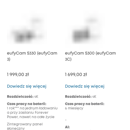
eufyCam S330 (eufyCam
eufyCam S300 (eufyCam
3)
3C)
1 999,00 zł
1 699,00 zł
eufyCam S330 (eufyCam 3)
eufyCam S30
Dowiedz się więcej
Dowiedz się więcej
Rozdzielczość:
4K
Rozdzielczość:
4K
Czas pracy na baterii:
Czas pracy na baterii:
1 rok*** na jednym ładowaniu
6 miesięcy
a przy zasilaniu Forever
Power, nawet na całe życie
-
Zintegrowany panel
AI:
słoneczny