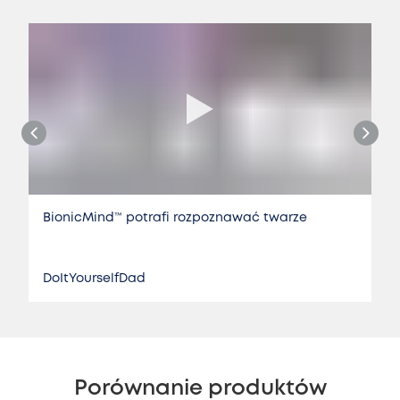
BionicMind™ potrafi rozpoznawać twarze
DoItYourselfDad
Porównanie produktów