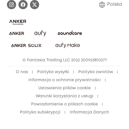
Skontaktuj się z nami
Polska
Zgłoś lukę w zabezpieczeniach
Zaangażowanie w bezpieczeństwo
Pobierz e-podręcznik
Społeczność Bezpieczeństwa Eufy
Anuluj zamówienie
Społeczność Eufy Clean
Zniżka studencka
© Fantasia Trading LLC 2022 200923810277
Zniżka dla młodzieży (15–25 lat)
O nas
Polityka wysyłki
Polityka zwrotów
Zniżka dla seniorów (60+)
Informacja o ochronie prywatności
Ustawienia plików cookie
Warunki korzystania z usługi
Powiadomienie o plikach cookie
Polityka subskrypcji
Informacja Danych