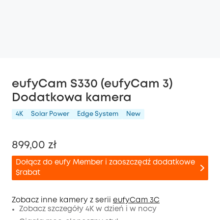
eufyCam S330 (eufyCam 3)
Dodatkowa kamera
4K
Solar Power
Edge System
New
899,00 zł
Dołącz do eufy Member i zaoszczędź dodatkowe
$rabat
Zobacz inne kamery z serii
eufyCam 3C
Zobacz szczegóły 4K w dzień i w nocy