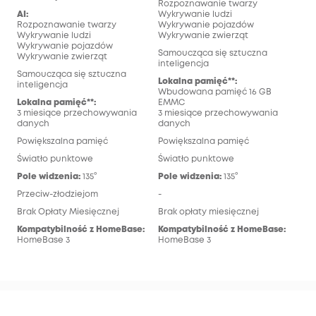
Rozpoznawanie twarzy
AI:
Wykrywanie ludzi
Rozpoznawanie twarzy
Wykrywanie pojazdów
Wykrywanie ludzi
Wykrywanie zwierząt
Wykrywanie pojazdów
Samoucząca się sztuczna
Wykrywanie zwierząt
inteligencja
Samoucząca się sztuczna
Lokalna pamięć**:
inteligencja
Wbudowana pamięć 16 GB
Lokalna pamięć**:
EMMC
3 miesiące przechowywania
3 miesiące przechowywania
danych
danych
Powiększalna pamięć
Powiększalna pamięć
Światło punktowe
Światło punktowe
Pole widzenia:
135°
Pole widzenia:
135°
Przeciw-złodziejom
-
Brak Opłaty Miesięcznej
Brak opłaty miesięcznej
Kompatybilność z HomeBase:
Kompatybilność z HomeBase:
HomeBase 3
HomeBase 3