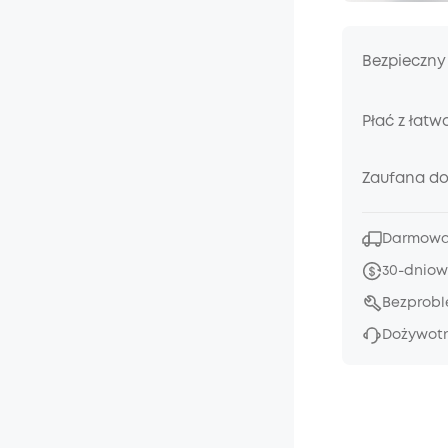
Bezpieczny
Płać z łatw
Zaufana d
Darmowa 
30-dniow
Bezprob
Dożywotn