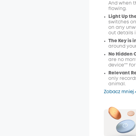
And when the
Kod
:
flowing.
Light Up the
switches on
on any unwa
out details
The Key is i
around your
No Hidden C
are no mont
device** fo
Relevant R
only record
animal.
Zobacz mniej