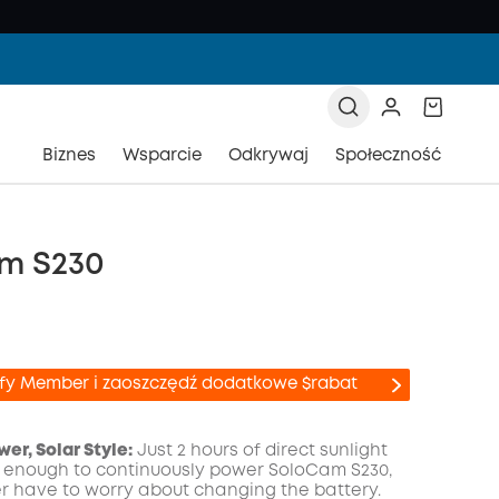
Biznes
Wsparcie
Odkrywaj
Społeczność
m S230
ufy Member i zaoszczędź dodatkowe $rabat
er, Solar Style:
Just 2 hours of direct sunlight
 enough to continuously power SoloCam S230,
r have to worry about changing the battery.
zony