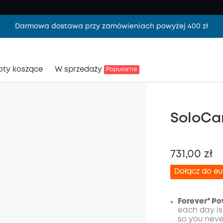
Darmowa dostawa przy zamówieniach powyżej 400 zł
oty koszące
W sprzedaży
Popularne
SoloCa
731,00 zł
Dołącz do e
Forever* Pow
each day is
so you neve
Wyłąc