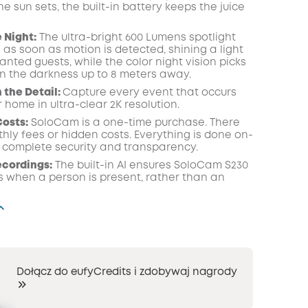
 sun sets, the built-in battery keeps the juice
KOPIA
 Night:
The ultra-bright 600 Lumens
spotlight
 as soon as motion is detected, shining a light
nted guests, while the color night vision picks
 in the darkness up to 8 meters away.
n the Detail:
Capture every event that occurs
 home in ultra-clear 2K resolution.
osts:
SoloCam is a one-time purchase. There
hly fees or hidden costs. Everything is done on-
r complete security and transparency.
ecordings:
The built-in AI ensures SoloCam S230
s when a person is present, rather than an
Dołącz do eufyCredits i zdobywaj nagrody