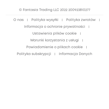
Zniżka studencka
© Fantasia Trading LLC 2022 200923810277
Zniżka dla młodzieży (15–25 lat)
O nas
Polityka wysyłki
Polityka zwrotów
Zniżka dla seniorów (60+)
Informacja o ochronie prywatności
Ustawienia plików cookie
Warunki korzystania z usługi
Powiadomienie o plikach cookie
Polityka subskrypcji
Informacja Danych