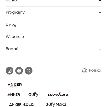
Konto
Bezpieczeństwo
Śledzenie zamówień
Programy
Dziecko
Moje kody
Zakup współpracy
Usługi
Program lojalnościowy eufyCredits
eufy Biznes
Portal internetowy dotyczący bezpieczeństwa
Wsparcie
Nagrody Myeufy
Zostań partnerem
Inteligentne Centrum Pomocy
Badać
Informacje o gwarancji
Historia marki eufy
Proces gwarancyjny
Skontaktuj się z nami
Polska
Zgłoś lukę w zabezpieczeniach
Zaangażowanie w bezpieczeństwo
Pobierz e-podręcznik
Społeczność Bezpieczeństwa Eufy
Anuluj zamówienie
Społeczność Eufy Clean