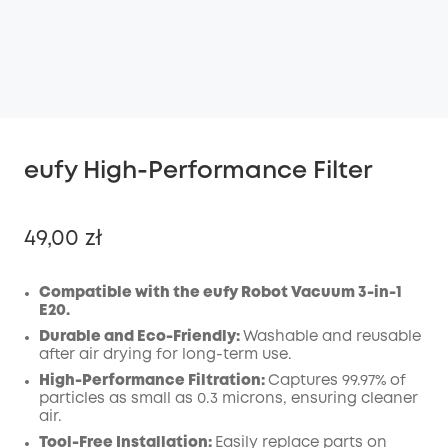
eufy High-Performance Filter
49,00 zł
Compatible with the eufy Robot Vacuum 3-in-1
E20.
Wyłączony
Durable and Eco-Friendly:
Washable and reusable
KOPIA
after air drying for long-term use.
Kod
:
High-Performance Filtration:
Captures 99.97% of
particles as small as 0.3 microns, ensuring cleaner
air.
Tool-Free Installation:
Easily replace parts on