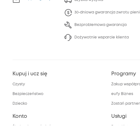
30-dniowa gwarancja zwrotu pien
Bezproblemowa gwarancja
Dożywotnie wsparcie klienta
Kupuj i ucz się
Programy
Czysty
Zakup współpr
Bezpieczeństwo
eufy Biznes
Dziecko
Zostań partne
Konto
Usługi
Śledzenie zamówień
Portal interne
bezpieczeństw
Moje kody