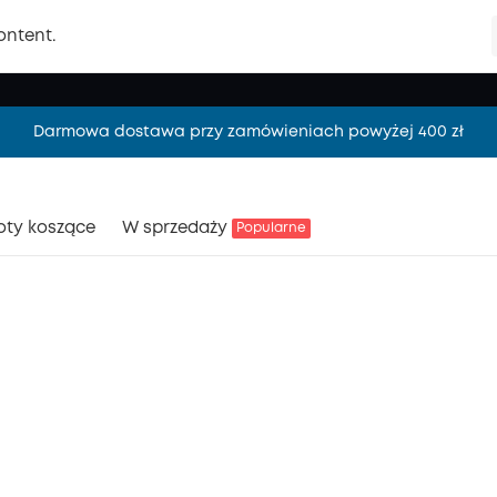
ontent.
Darmowa dostawa przy zamówieniach powyżej 400 zł
Darmowa dostawa przy zamówieniach powyżej 400 zł
Darmowa dostawa przy zamówieniach powyżej 400 zł
oty koszące
W sprzedaży
Popularne