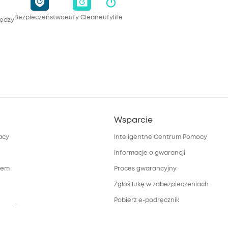
Bezpieczeństwo
eufy Clean
eufylife
iędzy
Wsparcie
acy
Inteligentne Centrum Pomocy
Informacje o gwarancji
rem
Proces gwarancyjny
Zgłoś lukę w zabezpieczeniach
Pobierz e-podręcznik
towy dotyczący
a
Anuluj zamówienie