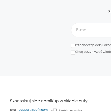
Z
Przechodząc dalej, akc
Chcę otrzymywać wiadomo
Skontaktuj się z nami
Kup w sklepie eufy
support@eufy.com
Szybka wysyłka