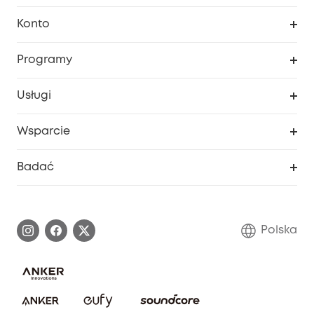
Czysty
Konto
Bezpieczeństwo
Śledzenie zamówień
Programy
Dziecko
Moje kody
Zakup współpracy
Usługi
Program lojalnościowy eufyCredits
eufy Biznes
Portal internetowy dotyczący bezpieczeństwa
Wsparcie
Nagrody Myeufy
Zostań partnerem
Inteligentne Centrum Pomocy
Badać
Informacje o gwarancji
Historia marki eufy
Proces gwarancyjny
Skontaktuj się z nami
Polska
Zgłoś lukę w zabezpieczeniach
Zaangażowanie w bezpieczeństwo
Pobierz e-podręcznik
Społeczność Bezpieczeństwa Eufy
Anuluj zamówienie