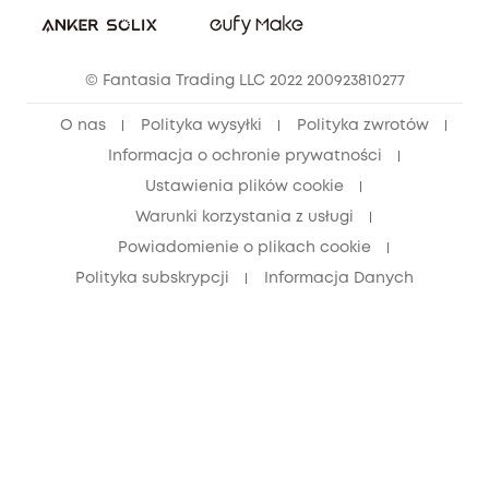
Społeczność Eufy Clean
Zniżka studencka
© Fantasia Trading LLC 2022 200923810277
Zniżka dla młodzieży (15–25 lat)
O nas
Polityka wysyłki
Polityka zwrotów
Zniżka dla seniorów (60+)
Informacja o ochronie prywatności
Ustawienia plików cookie
Warunki korzystania z usługi
Powiadomienie o plikach cookie
Polityka subskrypcji
Informacja Danych