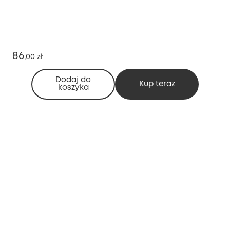
86
,
00 zł
Dodaj do
Kup teraz
koszyka