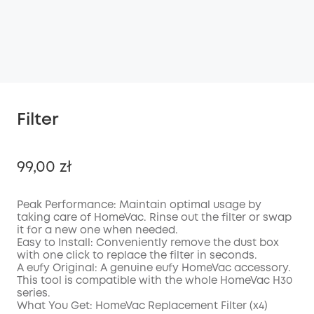
Filter
99,00 zł
Peak Performance: Maintain optimal usage by
taking care of HomeVac. Rinse out the filter or swap
it for a new one when needed.
Wyłączony
Easy to Install: Conveniently remove the dust box
KOPIA
Kod
:
with one click to replace the filter in seconds.
A eufy Original: A genuine eufy HomeVac accessory.
This tool is compatible with the whole HomeVac H30
series.
What You Get: HomeVac Replacement Filter (x4)