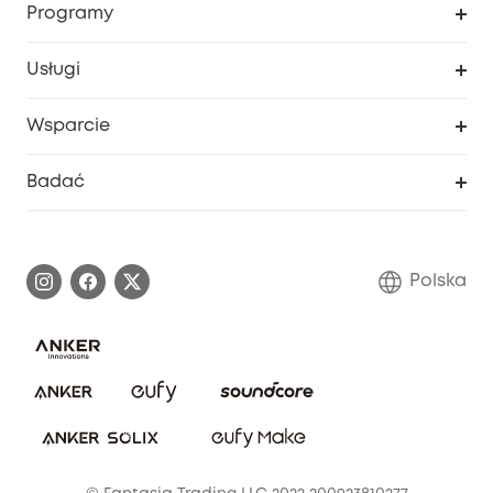
Programy
Dziecko
Moje kody
Zakup współpracy
Usługi
Program lojalnościowy eufyCredits
eufy Biznes
Portal internetowy dotyczący bezpieczeństwa
Wsparcie
Nagrody Myeufy
Zostań partnerem
Inteligentne Centrum Pomocy
Badać
Informacje o gwarancji
Historia marki eufy
Proces gwarancyjny
Skontaktuj się z nami
Polska
Zgłoś lukę w zabezpieczeniach
Zaangażowanie w bezpieczeństwo
Pobierz e-podręcznik
Społeczność Bezpieczeństwa Eufy
Anuluj zamówienie
Społeczność Eufy Clean
Zniżka studencka