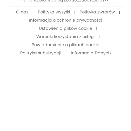
© Fantasia Trading LLC 2022 200923810277
Zniżka dla młodzieży (15–25 lat)
O nas
Polityka wysyłki
Polityka zwrotów
Zniżka dla seniorów (60+)
Informacja o ochronie prywatności
Ustawienia plików cookie
Warunki korzystania z usługi
Powiadomienie o plikach cookie
Polityka subskrypcji
Informacja Danych