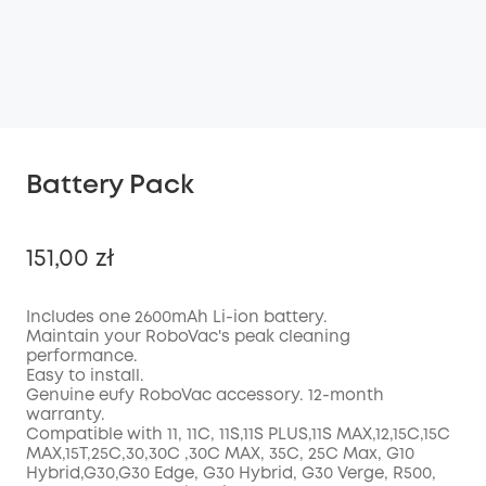
Battery Pack
151,00 zł
Includes one 2600mAh Li-ion battery
.
Maintain your RoboVac's peak cleaning
performance.
Wyłączony
Easy to install.
KOPIA
Kod
:
Genuine eufy RoboVac accessory. 12-month
warranty.
Compatible with
11, 11C, 11S,11S PLUS,11S MAX,12,15C,15C
MAX,15T,25C,30,30C ,30C MAX, 35C, 25C Max, G10
Hybrid,G30,G30 Edge, G30 Hybrid, G30 Verge, R500,