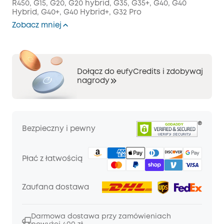
R450, G15, G20, G20 hybrid, G35, G35+, G40, G40
Hybrid, G40+, G40 Hybrid+, G32 Pro
Zobacz mniej
Dołącz do eufyCredits i zdobywaj
nagrody
Bezpieczny i pewny
Płać z łatwością
Zaufana dostawa
Darmowa dostawa przy zamówieniach