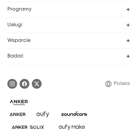
Bezpieczeństwo
Śledzenie zamówień
Programy
Dziecko
Moje kody
Zakup współpracy
Usługi
Program lojalnościowy eufyCredits
eufy Biznes
Portal internetowy dotyczący bezpieczeństwa
Wsparcie
Nagrody Myeufy
Zostań partnerem
Inteligentne Centrum Pomocy
Badać
Informacje o gwarancji
Historia marki eufy
Proces gwarancyjny
Skontaktuj się z nami
Polska
Zgłoś lukę w zabezpieczeniach
Zaangażowanie w bezpieczeństwo
Pobierz e-podręcznik
Społeczność Bezpieczeństwa Eufy
Anuluj zamówienie
Społeczność Eufy Clean
Zniżka studencka