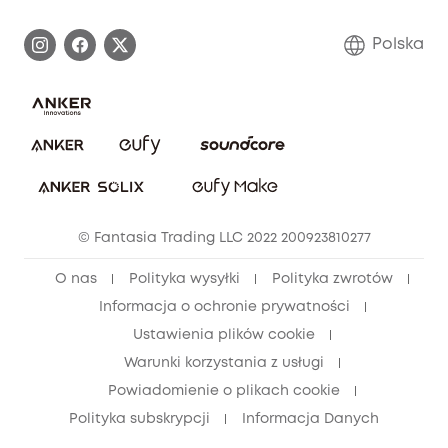
Proces gwarancyjny
Skontaktuj się z nami
Polska
Zgłoś lukę w zabezpieczeniach
Zaangażowanie w bezpieczeństwo
Pobierz e-podręcznik
Społeczność Bezpieczeństwa Eufy
Anuluj zamówienie
Społeczność Eufy Clean
Zniżka studencka
© Fantasia Trading LLC 2022 200923810277
Zniżka dla młodzieży (15–25 lat)
O nas
Polityka wysyłki
Polityka zwrotów
Zniżka dla seniorów (60+)
Informacja o ochronie prywatności
Ustawienia plików cookie
Warunki korzystania z usługi
Powiadomienie o plikach cookie
Polityka subskrypcji
Informacja Danych