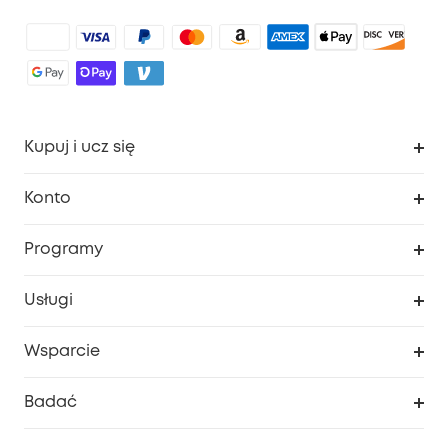
Kupuj i ucz się
Czysty
Konto
Bezpieczeństwo
Śledzenie zamówień
Programy
Dziecko
Moje kody
Zakup współpracy
Usługi
Program lojalnościowy eufyCredits
eufy Biznes
Portal internetowy dotyczący bezpieczeństwa
Wsparcie
Nagrody Myeufy
Zostań partnerem
Inteligentne Centrum Pomocy
Badać
Informacje o gwarancji
Historia marki eufy