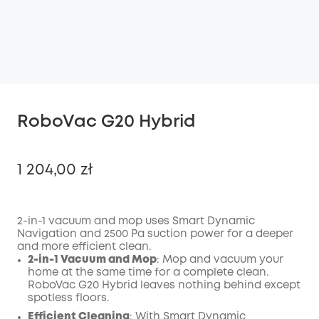
RoboVac G20 Hybrid
1 204,00 zł
2-in-1 vacuum and mop uses Smart Dynamic
Navigation and 2500 Pa suction power for a deeper
Wyłączony
and more efficient clean.
KOPIA
Kod
:
2-in-1 Vacuum and Mop
: Mop and vacuum your
home at the same time for a complete clean.
RoboVac G20 Hybrid leaves nothing behind except
spotless floors.
Efficient Cleaning
: With Smart Dynamic