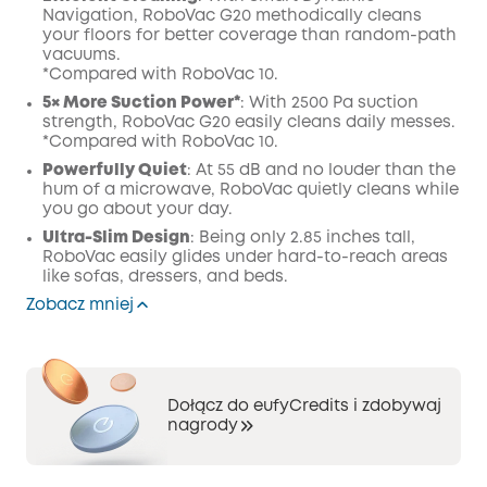
Navigation, RoboVac G20 methodically cleans
your floors for better coverage than random-path
vacuums.
*Compared with RoboVac 10.
5× More Suction Power*
: With 2500 Pa suction
strength, RoboVac G20 easily cleans daily messes.
*Compared with RoboVac 10.
Powerfully Quiet
: At 55 dB and no louder than the
hum of a microwave, RoboVac quietly cleans while
you go about your day.
Ultra-Slim Design
: Being only 2.85 inches tall,
RoboVac easily glides under hard-to-reach areas
like sofas, dressers, and beds.
Zobacz mniej
Dołącz do eufyCredits i zdobywaj
nagrody