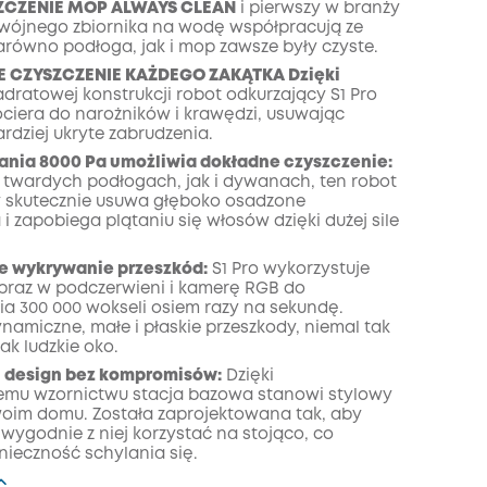
CZENIE MOP ALWAYS CLEAN
i pierwszy w branży
wójnego zbiornika na wodę współpracują ze
zony
arówno podłoga, jak i mop zawsze były czyste.
KOPIA
 CZYSZCZENIE KAŻDEGO ZAKĄTKA Dzięki
adratowej konstrukcji robot odkurzający S1 Pro
ociera do narożników i krawędzi, usuwając
rdziej ukryte zabrudzenia.
sania 8000 Pa umożliwia dokładne czyszczenie:
twardych podłogach, jak i dywanach, ten robot
 skutecznie usuwa głęboko osadzone
i zapobiega plątaniu się włosów dzięki dużej sile
ne wykrywanie przeszkód:
S1 Pro wykorzystuje
raz w podczerwieni i kamerę RGB do
ia 300 000 wokseli osiem razy na sekundę.
amiczne, małe i płaskie przeszkody, niemal tak
jak ludzkie oko.
i design bez kompromisów:
Dzięki
mu wzornictwu stacja bazowa stanowi stylowy
oim domu. Została zaprojektowana tak, aby
wygodnie z niej korzystać na stojąco, co
nieczność schylania się.