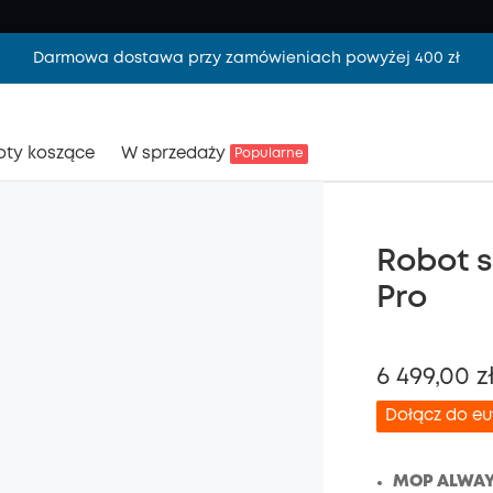
Darmowa dostawa przy zamówieniach powyżej 400 zł
oty koszące
W sprzedaży
Popularne
Robot s
Pro
6 499,00 z
Dołącz do e
MOP ALWAY