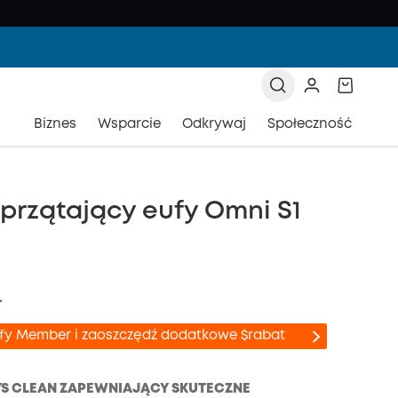
Biznes
Wsparcie
Odkrywaj
Społeczność
przątający eufy Omni S1
ł
ufy Member i zaoszczędź dodatkowe $rabat
S CLEAN ZAPEWNIAJĄCY SKUTECZNE