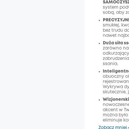
SAMOCZYSZ
system pod
Wyłąc
sobą, aby z
Kod
:
PRECYZYJNE
smukłej, kw
bez trudu d
nawet najba
Duża siła s
zarówno na 
odkurzający
zabrudzenia 
ssania.
Inteligent
obuoczny ob
rejestrowan
Wykrywa dyn
skutecznie, 
Wizjonersk
nowoczesne
akcent w Tw
można było 
eliminuje ko
Zobacz mniej