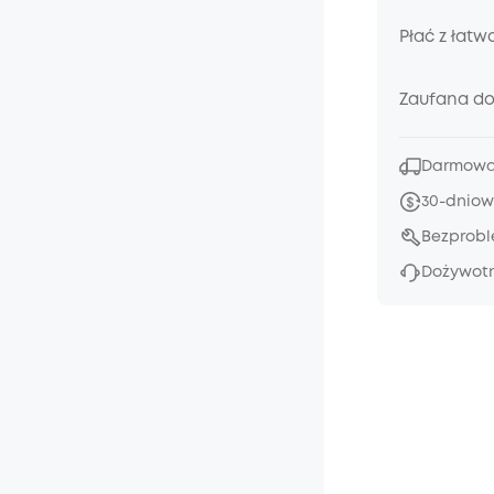
Płać z łatw
Zaufana d
Darmowa 
30-dniow
Bezprob
Dożywotn