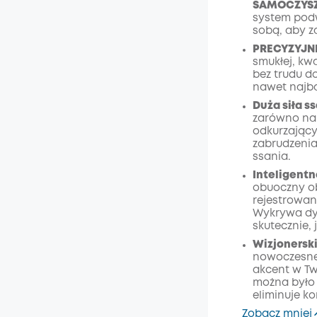
SAMOCZYSZ
system pod
Wyłąc
sobą, aby z
Kod
:
PRECYZYJNE
smukłej, kw
bez trudu d
nawet najba
Duża siła s
zarówno na 
odkurzający
zabrudzenia 
ssania.
Inteligent
obuoczny ob
rejestrowan
Wykrywa dyn
skutecznie, 
Wizjonersk
nowoczesne
akcent w Tw
można było 
eliminuje ko
Zobacz mniej