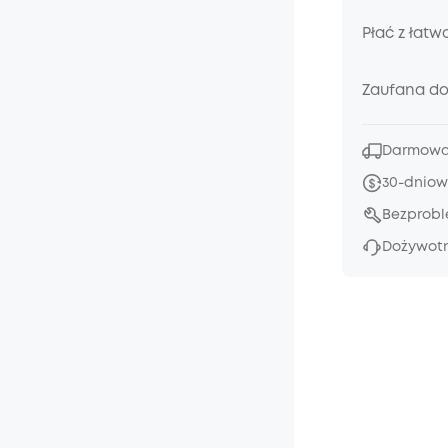
Płać z łatw
Zaufana d
Darmowa 
30-dniow
Bezprob
Dożywotn