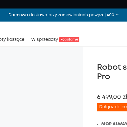
Darmowa dostawa przy zamówieniach powyżej 400 zł
oty koszące
W sprzedaży
Popularne
Robot s
Pro
6 499,00 z
Dołącz do e
MOP ALWAY