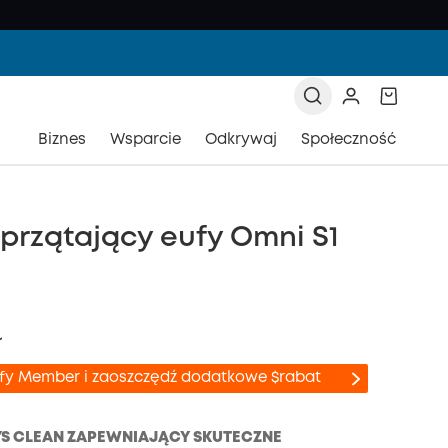
Biznes
Wsparcie
Odkrywaj
Społeczność
przątający eufy Omni S1
ł
ufy Member i zaoszczędź dodatkowe $rabat
S CLEAN ZAPEWNIAJĄCY SKUTECZNE