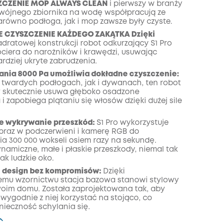
CZENIE MOP ALWAYS CLEAN
i pierwszy w branży
wójnego zbiornika na wodę współpracują ze
zony
arówno podłoga, jak i mop zawsze były czyste.
KOPIA
 CZYSZCZENIE KAŻDEGO ZAKĄTKA Dzięki
adratowej konstrukcji robot odkurzający S1 Pro
ociera do narożników i krawędzi, usuwając
rdziej ukryte zabrudzenia.
sania 8000 Pa umożliwia dokładne czyszczenie:
twardych podłogach, jak i dywanach, ten robot
 skutecznie usuwa głęboko osadzone
i zapobiega plątaniu się włosów dzięki dużej sile
ne wykrywanie przeszkód:
S1 Pro wykorzystuje
raz w podczerwieni i kamerę RGB do
ia 300 000 wokseli osiem razy na sekundę.
amiczne, małe i płaskie przeszkody, niemal tak
jak ludzkie oko.
i design bez kompromisów:
Dzięki
mu wzornictwu stacja bazowa stanowi stylowy
oim domu. Została zaprojektowana tak, aby
wygodnie z niej korzystać na stojąco, co
nieczność schylania się.