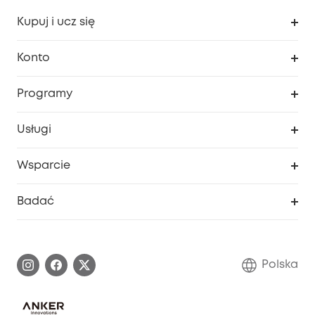
Kupuj i ucz się
Czysty
Konto
Bezpieczeństwo
Śledzenie zamówień
Programy
Dziecko
Moje kody
Zakup współpracy
Usługi
Program lojalnościowy eufyCredits
eufy Biznes
Portal internetowy dotyczący bezpieczeństwa
Wsparcie
Nagrody Myeufy
Zostań partnerem
Inteligentne Centrum Pomocy
Badać
Informacje o gwarancji
Historia marki eufy
Proces gwarancyjny
Skontaktuj się z nami
Polska
Zgłoś lukę w zabezpieczeniach
Zaangażowanie w bezpieczeństwo
Pobierz e-podręcznik