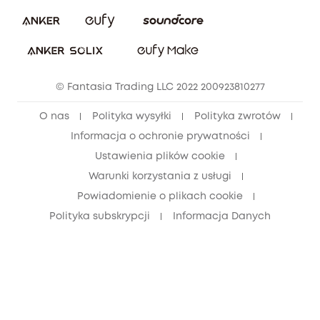
Społeczność Bezpieczeństwa Eufy
Anuluj zamówienie
Społeczność Eufy Clean
Zniżka studencka
© Fantasia Trading LLC 2022 200923810277
Zniżka dla młodzieży (15–25 lat)
O nas
Polityka wysyłki
Polityka zwrotów
Zniżka dla seniorów (60+)
Informacja o ochronie prywatności
Ustawienia plików cookie
Warunki korzystania z usługi
Powiadomienie o plikach cookie
Polityka subskrypcji
Informacja Danych