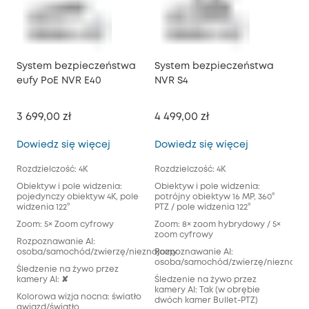
System bezpieczeństwa
System bezpieczeństwa
Sy
eufy PoE NVR E40
NVR S4
NV
3 699,00 zł
4 499,00 zł
6 4
System bezpieczeństwa eufy PoE NVR E
System bezp
Dowiedz się więcej
Dowiedz się więcej
Dow
Rozdzielczość: 4K
Rozdzielczość: 4K
Rozd
2K+
Obiektyw i pole widzenia:
Obiektyw i pole widzenia:
pojedynczy obiektyw 4K, pole
potrójny obiektyw 16 MP, 360°
Obi
widzenia 122°
PTZ / pole widzenia 122°
pot
360
Zoom: 5× Zoom cyfrowy
Zoom: 8× zoom hybrydowy / 5×
zoom cyfrowy
Zoo
Rozpoznawanie AI:
zoo
osoba/samochód/zwierzę/nieznajomy
Rozpoznawanie AI:
osoba/samochód/zwierzę/nieznajo
Roz
Śledzenie na żywo przez
oso
kamery AI: ✘
Śledzenie na żywo przez
kamery AI: Tak (w obrębie
Śle
Kolorowa wizja nocna: światło
dwóch kamer Bullet-PTZ)
kam
gwiazd/światło