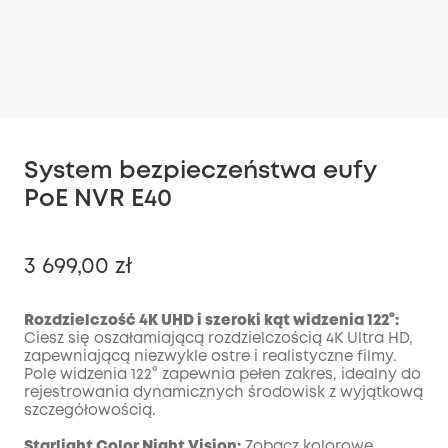
System bezpieczeństwa eufy
PoE NVR E40
3 699,00 zł
Rozdzielczość 4K UHD i szeroki kąt widzenia 122°:
Ciesz się oszałamiającą rozdzielczością 4K Ultra HD,
zapewniającą niezwykle ostre i realistyczne filmy.
Wyłączony
Pole widzenia 122° zapewnia pełen zakres, idealny do
KOPIA
Kod
:
rejestrowania dynamicznych środowisk z wyjątkową
szczegółowością.
Starlight Color Night Vision:
Zobacz kolorowe