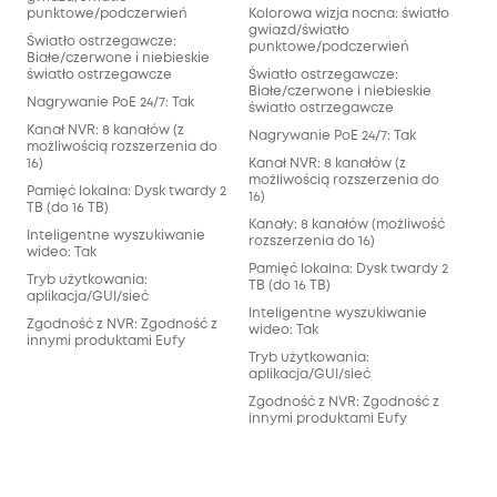
punktowe/podczerwień
Kolorowa wizja nocna: światło
Kol
gwiazd/światło
gwi
Światło ostrzegawcze:
punktowe/podczerwień
pun
Białe/czerwone i niebieskie
światło ostrzegawcze
Światło ostrzegawcze:
Świ
Białe/czerwone i niebieskie
Bia
Nagrywanie PoE 24/7: Tak
światło ostrzegawcze
świ
Kanał NVR: 8 kanałów (z
Nagrywanie PoE 24/7: Tak
Nag
możliwością rozszerzenia do
16)
Kanał NVR: 8 kanałów (z
Kan
możliwością rozszerzenia do
moż
Pamięć lokalna: Dysk twardy 2
16)
16)
TB (do 16 TB)
Kanały: 8 kanałów (możliwość
Kan
Inteligentne wyszukiwanie
rozszerzenia do 16)
rozs
wideo: Tak
Pamięć lokalna: Dysk twardy 2
Pam
Tryb użytkowania:
TB (do 16 TB)
2TB
aplikacja/GUI/sieć
do 1
Inteligentne wyszukiwanie
Zgodność z NVR: Zgodność z
wideo: Tak
Int
innymi produktami Eufy
wid
Tryb użytkowania:
aplikacja/GUI/sieć
Try
apl
Zgodność z NVR: Zgodność z
innymi produktami Eufy
Zgo
inn