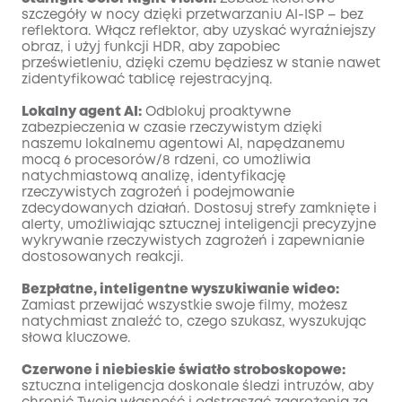
szczegóły w nocy dzięki przetwarzaniu AI-ISP – bez
reflektora. Włącz reflektor, aby uzyskać wyraźniejszy
obraz, i użyj funkcji HDR, aby zapobiec
prześwietleniu, dzięki czemu będziesz w stanie nawet
zidentyfikować tablicę rejestracyjną.
Lokalny agent AI:
Odblokuj proaktywne
zabezpieczenia w czasie rzeczywistym dzięki
naszemu lokalnemu agentowi AI, napędzanemu
mocą 6 procesorów/8 rdzeni, co umożliwia
natychmiastową analizę, identyfikację
rzeczywistych zagrożeń i podejmowanie
zdecydowanych działań. Dostosuj strefy zamknięte i
alerty, umożliwiając sztucznej inteligencji precyzyjne
wykrywanie rzeczywistych zagrożeń i zapewnianie
dostosowanych reakcji.
Bezpłatne, inteligentne wyszukiwanie wideo:
Zamiast przewijać wszystkie swoje filmy, możesz
natychmiast znaleźć to, czego szukasz, wyszukując
słowa kluczowe.
Czerwone i niebieskie światło stroboskopowe:
sztuczna inteligencja doskonale śledzi intruzów, aby