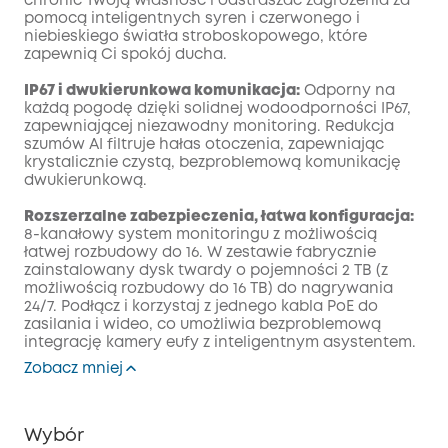
chronić Twoją własność i odstraszać zagrożenia za
pomocą inteligentnych syren i czerwonego i
niebieskiego światła stroboskopowego, które
zapewnią Ci spokój ducha.
IP67 i dwukierunkowa komunikacja:
Odporny na
każdą pogodę dzięki solidnej wodoodporności IP67,
zapewniającej niezawodny monitoring. Redukcja
szumów AI filtruje hałas otoczenia, zapewniając
krystalicznie czystą, bezproblemową komunikację
dwukierunkową.
Rozszerzalne zabezpieczenia, łatwa konfiguracja:
8-kanałowy system monitoringu z możliwością
łatwej rozbudowy do 16. W zestawie fabrycznie
zainstalowany dysk twardy o pojemności 2 TB (z
możliwością rozbudowy do 16 TB) do nagrywania
24/7. Podłącz i korzystaj z jednego kabla PoE do
zasilania i wideo, co umożliwia bezproblemową
integrację kamery eufy z inteligentnym asystentem.
Zobacz mniej
Wybór