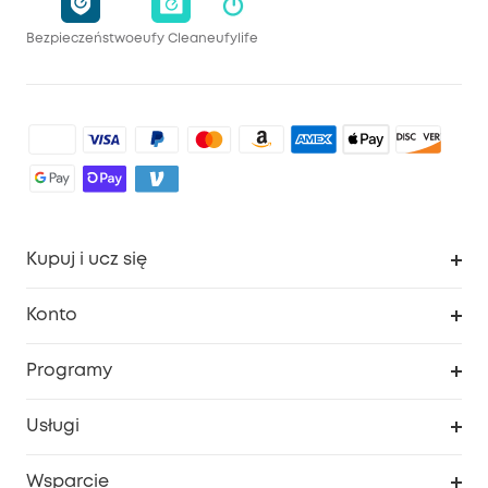
Bezpieczeństwo
eufy Clean
eufylife
Kupuj i ucz się
Czysty
Konto
Bezpieczeństwo
Śledzenie zamówień
Programy
Dziecko
Moje kody
Zakup współpracy
Usługi
Program lojalnościowy eufyCredits
eufy Biznes
Portal internetowy dotyczący bezpieczeństwa
Wsparcie