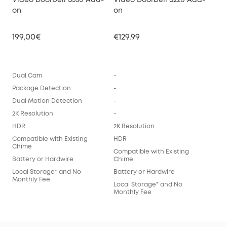
Video Doorbell S330 Add-
Video Doorbell S220 Add-
on
on
199,00€
€129.99
Dual Cam
-
Package Detection
-
Dual Motion Detection
-
2K Resolution
-
HDR
2K Resolution
Compatible with Existing
HDR
Chime
Compatible with Existing
Battery or Hardwire
Chime
Local Storage* and No
Battery or Hardwire
Monthly Fee
Local Storage* and No
Monthly Fee