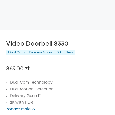
Video Doorbell S330
Dual Cam
Delivery Guard
2K
New
869,00 zł
Dual Cam Technology
Dual Motion Detection
Wyłączony
Delivery Guard™
KOPIA
Kod
:
2K with HDR
Zobacz mniej