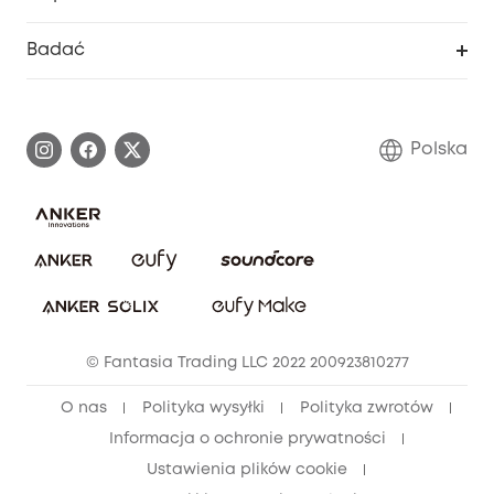
Nagrody Myeufy
Zostań partnerem
Inteligentne Centrum Pomocy
Badać
Informacje o gwarancji
Historia marki eufy
Proces gwarancyjny
Skontaktuj się z nami
Polska
Zgłoś lukę w zabezpieczeniach
Zaangażowanie w bezpieczeństwo
Pobierz e-podręcznik
Społeczność Bezpieczeństwa Eufy
Anuluj zamówienie
Społeczność Eufy Clean
Zniżka studencka
© Fantasia Trading LLC 2022 200923810277
Zniżka dla młodzieży (15–25 lat)
O nas
Polityka wysyłki
Polityka zwrotów
Zniżka dla seniorów (60+)
Informacja o ochronie prywatności
Ustawienia plików cookie