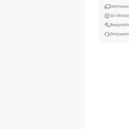
Darmowa 
30-dniow
Bezprob
Dożywotn