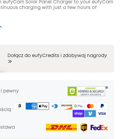
h eufyCam Solar Panel Charger to your eufyCam
KOPIA
ntinuous charging with just a few hours of
Dołącz do eufyCredits i zdobywaj nagrody
 i pewny
ością
ostawa