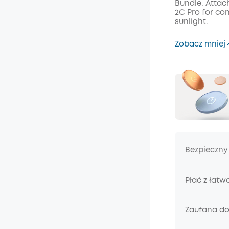
Bundle. Attac
Kod
:
2C Pro for co
sunlight.
Zobacz mniej
Bezpieczny
Płać z łatw
Zaufana d