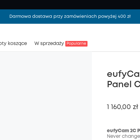
Darmowa dostawa przy zamówieniach powyżej 400 zł
oty koszące
W sprzedaży
Popularne
eufyCa
Panel C
1 160,00 zł
eufyCam 2C P
Never change 
Wyłąc