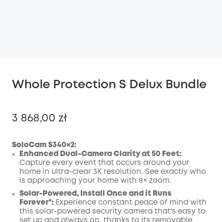
Whole Protection S Delux Bundle
3 868,00 zł
SoloCam S340×2:
Enhanced Dual-Camera Clarity at 50 Feet:
Capture every event that occurs around your
Wyłączony
home in ultra-clear 3K resolution. See exactly who
KOPIA
Kod
:
is approaching your home with 8× zoom.
Solar-Powered, Install Once and it Runs
Forever*:
Experience constant peace of mind with
this solar-powered security camera that's easy to
set up and always on, thanks to its removable