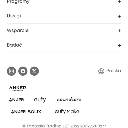
Programy
Dziecko
Moje kody
Zakup współpracy
Usługi
Program lojalnościowy eufyCredits
eufy Biznes
Portal internetowy dotyczący bezpieczeństwa
Wsparcie
Nagrody Myeufy
Zostań partnerem
Inteligentne Centrum Pomocy
Badać
Informacje o gwarancji
Historia marki eufy
Proces gwarancyjny
Skontaktuj się z nami
Polska
Zgłoś lukę w zabezpieczeniach
Zaangażowanie w bezpieczeństwo
Pobierz e-podręcznik
Społeczność Bezpieczeństwa Eufy
Anuluj zamówienie
Społeczność Eufy Clean
Zniżka studencka
© Fantasia Trading LLC 2022 200923810277