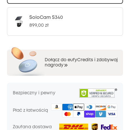
SoloCam S340
899,00 zł
Dołącz do eufyCredits i zdobywaj
nagrody
Bezpieczny i pewny
Płać z łatwością
Zaufana dostawa