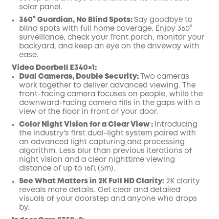
solar panel.
360° Guardian, No Blind Spots:
Say goodbye to
blind spots with full home coverage. Enjoy 360°
surveillance, check your front porch, monitor your
backyard, and keep an eye on the driveway with
ease.
Video Doorbell E340×1:
Dual Cameras, Double Security:
Two cameras
work together to deliver advanced viewing. The
front-facing camera focuses on people, while the
downward-facing camera fills in the gaps with a
view of the floor in front of your door.
Color Night Vision for a Clear View :
Introducing
the industry's first dual-light system paired with
an advanced light capturing and processing
algorithm.
Less blur than previous iterations of
night vision and a clear nighttime viewing
distance of up to 16ft (5m).
See What Matters in 2K Full HD Clarity:
2K clarity
reveals more details. Get clear and detailed
visuals of your doorstep and anyone who drops
by.