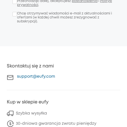
Przechodząc dalej, akceptujesz
postanowienia
i
Polityki
prywatności
.
Chcę otrzymywać wiadomości e-mail z aktualnościami i
ofertami (w każdej chwili możesz zrezygnować z
subskrypcji).
Skontaktuj się z nami
support@eufy.com
Kup w sklepie eufy
Szybka wysyłka
30-dniowa gwarancja zwrotu pieniędzy