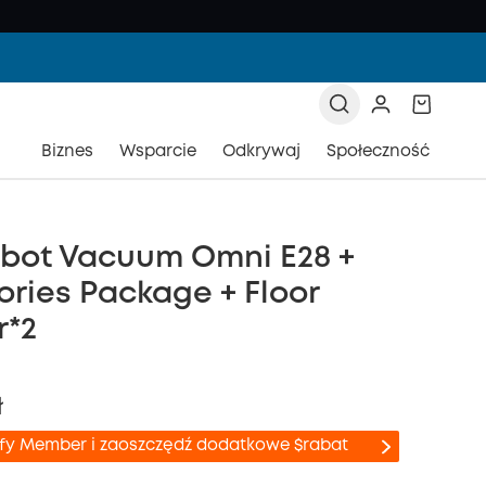
Biznes
Wsparcie
Odkrywaj
Społeczność
obot Vacuum Omni E28 +
ries Package + Floor
r*2
ł
ufy Member i zaoszczędź dodatkowe $rabat