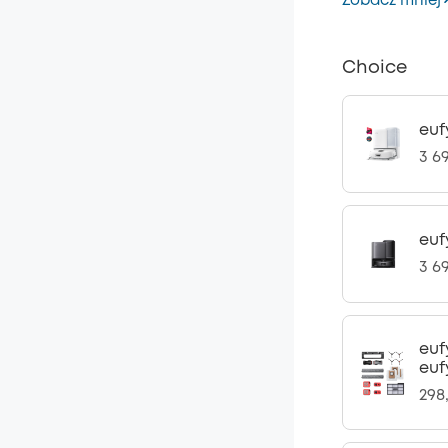
Zobacz mniej
Choice
euf
3 69
euf
3 69
euf
euf
298