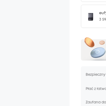
euf
3 59
Bezpieczny
Płać z łatw
Zaufana d