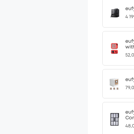
euf
4 19
euf
wit
52,0
euf
79,0
euf
Com
48,0