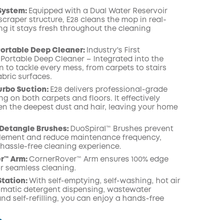
System:
Equipped with a Dual Water Reservoir
craper structure, E28 cleans the mop in real-
ng it stays fresh throughout the cleaning
zony
KOPIA
ortable Deep Cleaner:
Industry's First
Portable Deep Cleaner – Integrated into the
 to tackle every mess, from carpets to stairs
bric surfaces.
urbo Suction:
E28 delivers professional-grade
g on both carpets and floors. It effectively
n the deepest dust and hair, leaving your home
Detangle Brushes:
DuoSpiral™ Brushes prevent
lement and reduce maintenance frequency,
 hassle-free cleaning experience.
r™ Arm:
CornerRover™ Arm ensures 100% edge
r seamless cleaning.
Station:
With self-emptying, self-washing, hot air
omatic detergent dispensing, wastewater
and self-refilling, you can enjoy a hands-free