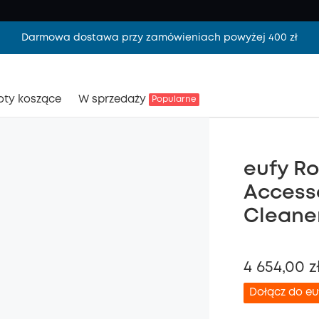
Darmowa dostawa przy zamówieniach powyżej 400 zł
oty koszące
W sprzedaży
Popularne
eufy R
Accesso
Cleane
4 654,00 z
Dołącz do e