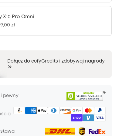
y X10 Pro Omni
9,00 zł
Dołącz do eufyCredits i zdobywaj nagrody
 i pewny
ością
ostawa