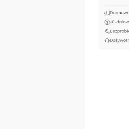
Darmowa 
30-dniow
Bezprob
Dożywotn