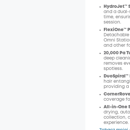
HydroJet™ 
and a dual-s
time, ensuri
Wyłąc
session.
Kod
:
FlexiOne™ P
Detachable 
Omni Station
and other fa
20,000 Pa T
deep cleanin
removes eve
spotless.
DuoSpiral™ 
hair entang
providing a
CornerRove
coverage fo
All-in-One 
drying, aut
collection, 
experience.