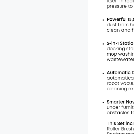
itself in r
pressure to 
Wyłąc
Kod
:
Powerful 15,
dust from h
clean and f
5-in-1 Statio
docking sta
mop washing,
wastewater 
Automatic 
automatical
robot vacuu
cleaning ex
Smarter Nav
under furni
obstacles f
This Set inc
Roller Brush