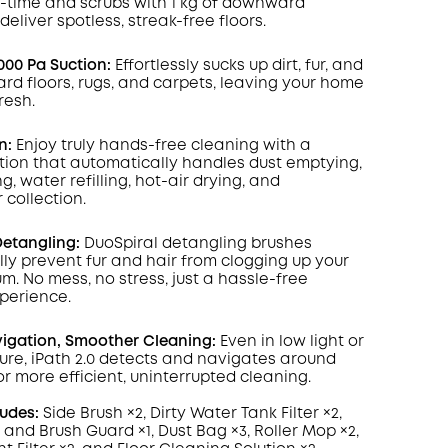
eal-time and scrubs with 1 kg of downward
deliver spotless, streak-free floors.
zony
KOPIA
000 Pa Suction:
Effortlessly sucks up dirt, fur, and
ard floors, rugs, and carpets, leaving your home
resh.
n:
Enjoy truly hands-free cleaning with a
tion that automatically handles dust emptying,
 water refilling, hot-air drying, and
collection.
Detangling:
DuoSpiral detangling brushes
ly prevent fur and hair from clogging up your
m. No mess, no stress, just a hassle-free
perience.
igation, Smoother Cleaning:
Even in low light or
ture, iPath 2.0 detects and navigates around
or more efficient, uninterrupted cleaning.
ludes:
Side Brush ×2, Dirty Water Tank Filter ×2,
 and Brush Guard ×1, Dust Bag ×3, Roller Mop ×2,