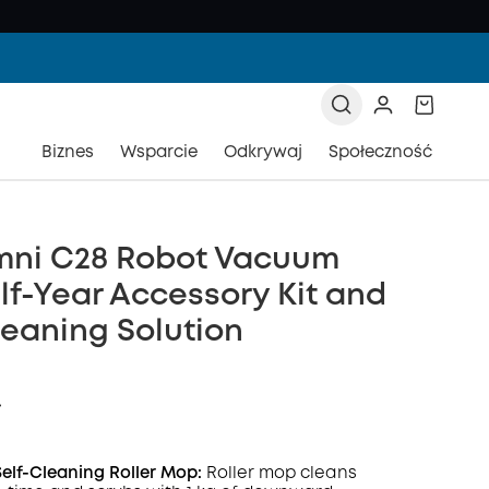
Biznes
Wsparcie
Odkrywaj
Społeczność
mni C28 Robot Vacuum
lf-Year Accessory Kit and
leaning Solution
ł
elf-Cleaning Roller Mop:
Roller mop cleans