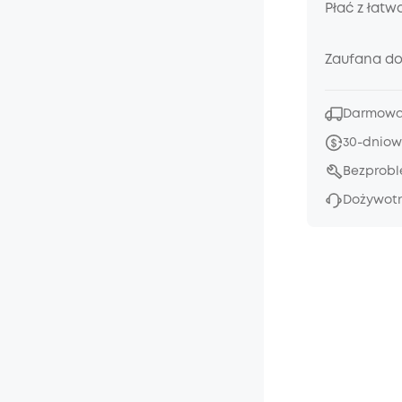
Płać z łatw
Zaufana d
Darmowa 
30-dniow
Bezprob
Dożywotn