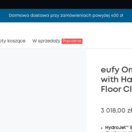
Darmowa dostawa przy zamówieniach powyżej 400 zł
oty koszące
W sprzedaży
Popularne
eufy O
with Ha
Floor C
3 018,00 z
HydroJet™ S