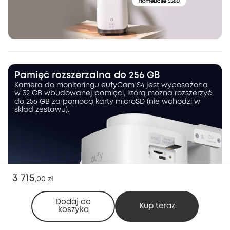
Pamięć rozszerzalna do 256 GB
Kamera do monitoringu eufyCam S4 jest wyposażona
w 32 GB wbudowanej pamięci, którą można rozszerzyć
do 256 GB za pomocą karty microSD (nie wchodzi w
skład zestawu).
3 715
,
00 zł
Dodaj do
Kup teraz
koszyka