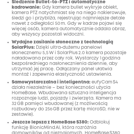
Śledzenie Bullet‑to‑PTZ i automatyczne
kadrowanie:
Gdy kamera bullet wykryje obiekt,
kamera PTZ natychmiast się na niego nakierowuje,
śledzi go i przybliża, rejestrując najmniejsze detale
nawet z odległości 50 m. Gdy w kadrze pojawi się
więcej osób, kamera automatycznie oddala obraz,
aby wszyscy pozostali widoczni.
Wydajne zasilanie słoneczne z technologią
SolarPlus:
Dzięki ultra‑dużemu panelowi
słonecznemu 5,5 W i SolarPlus 2.0 kamera pozostaje
naładowana przez cały rok. Wystarczy 1 godzina
bezpośredniego nasłonecznienia dziennie, aby
utrzymać jej pracę. Odłączany panel ułatwia
montaż i zapewnia elastyczność ustawienia.
Samowystarczalna i inteligentna:
eufyCam S4
działa niezależnie – bez konieczności użycia
HomeBase. Wbudowana sztuczna inteligencja
rozpoznaje ludzi, pojazdy i zwierzęta. Kamera ma
32 GB pamięci wbudowanej (z możliwością
rozbudowy do 256 GB przez kartę microSD, nie w
zestawie).
Jeszcze lepsza z HomeBase S380:
Odblokuj
funkcję BionicMind AI, która rozróżnia
domowników od nieznajomych. HomeBase S380