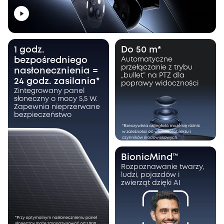
1 godz.
Do 50 m*
bezpośredniego
Automatyczne
przełączanie z trybu
nasłonecznienia =
„bullet” na PTZ dla
24 godz. zasilania*
poprawy widoczności
Zintegrowany panel
słoneczny o mocy 5,5 W.
Zapewnia nieprzerwane
bezpieczeństwo
BionicMind™
Rozpoznawanie twarzy,
ludzi, pojazdów i
zwierząt dzięki AI