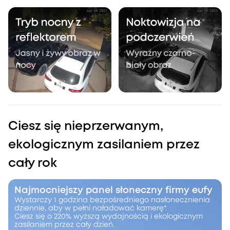
Ciesz się nieprzerwanym,
ekologicznym zasilaniem przez
cały rok
Najmocniejszy panel słoneczny firmy eufy
Wystarczy 1 godzina bezpośredniego nasłonecznienia
dziennie, aby w pełni naładować kamerę*.
Ciesz się o 220% wyższą wydajnością i ekologicznym
zasilaniem przez cały dzień.