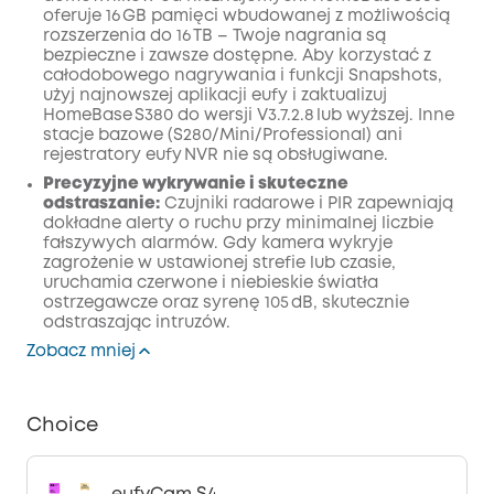
oferuje 16 GB pamięci wbudowanej z możliwością
rozszerzenia do 16 TB – Twoje nagrania są
bezpieczne i zawsze dostępne. Aby korzystać z
całodobowego nagrywania i funkcji Snapshots,
użyj najnowszej aplikacji eufy i zaktualizuj
HomeBase S380 do wersji V3.7.2.8 lub wyższej. Inne
stacje bazowe (S280/Mini/Professional) ani
rejestratory eufy NVR nie są obsługiwane.
Precyzyjne wykrywanie i skuteczne
odstraszanie:
Czujniki radarowe i PIR zapewniają
dokładne alerty o ruchu przy minimalnej liczbie
fałszywych alarmów. Gdy kamera wykryje
zagrożenie w ustawionej strefie lub czasie,
uruchamia czerwone i niebieskie światła
ostrzegawcze oraz syrenę 105 dB, skutecznie
odstraszając intruzów.
Zobacz mniej
Choice