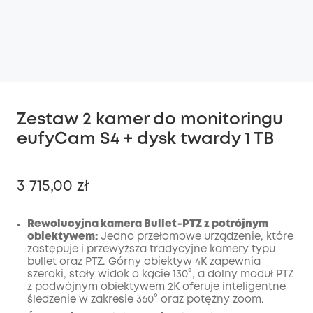
Zestaw 2 kamer do monitoringu
eufyCam S4 + dysk twardy 1 TB
3 715,00 zł
Rewolucyjna kamera Bullet‑PTZ z potrójnym
obiektywem:
Jedno przełomowe urządzenie, które
zastępuje i przewyższa tradycyjne kamery typu
Wyłączony
bullet oraz PTZ. Górny obiektyw 4K zapewnia
KOPIA
Kod
:
szeroki, stały widok o kącie 130°, a dolny moduł PTZ
z podwójnym obiektywem 2K oferuje inteligentne
śledzenie w zakresie 360° oraz potężny zoom.