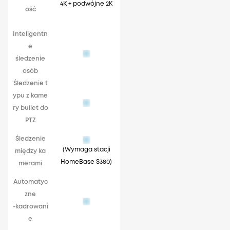
4K + podwójne 2K
ość
Inteligentn
e
śledzenie
osób
Śledzenie t
ypu z kame
ry bullet do
PTZ
Śledzenie
(Wymaga stacji
między ka
HomeBase S380)
merami
Automatyc
zne
-kadrowani
e