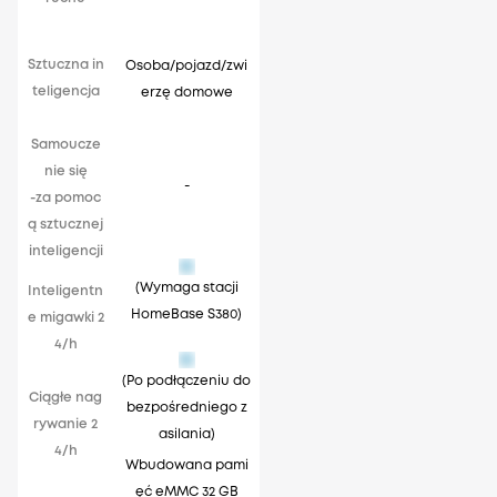
Sztuczna in
Osoba/pojazd/zwi
teligencja
erzę domowe
Samoucze
nie się
-
-za pomoc
ą sztucznej
inteligencji
(Wymaga stacji
Inteligentn
HomeBase S380)
e migawki 2
4/h
(Po podłączeniu do
Ciągłe nag
bezpośredniego z
rywanie 2
asilania)
4/h
Wbudowana pami
ęć eMMC 32 GB