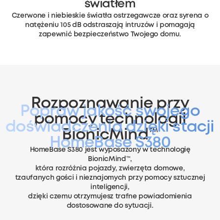
światłem
Czerwone i niebieskie światła ostrzegawcze oraz syrena o
natężeniu 105 dB odstraszają intruzów i pomagają
zapewnić bezpieczeństwo Twojego domu.
Rozpoznawanie przy
Popraw jakość swojego
pomocy technologii
doświadczenia
dzięki stacji
BionicMind™
HomeBase S380
HomeBase S380 jest wyposażony w technologię
BionicMind™,
która rozróżnia pojazdy,
zwierzęta domowe,
tzaufanych gości i nieznajomych przy pomocy sztucznej
inteligencji,
dzięki czemu otrzymujesz trafne powiadomienia
dostosowane do sytuacji.