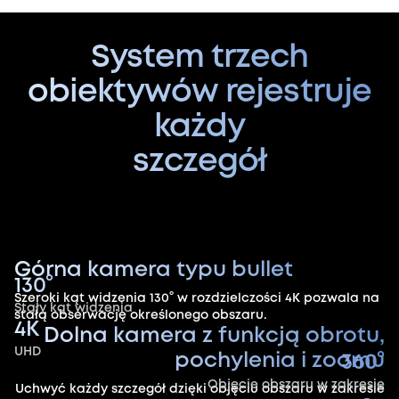
System trzech
obiektywów rejestruje
każdy
szczegół
Górna kamera typu bullet
130°
Szeroki kąt widzenia 130° w rozdzielczości 4K pozwala na
Stały kąt widzenia
stałą obserwację określonego obszaru.
4K
Dolna kamera z funkcją obrotu,
UHD
pochylenia i zoomu
360°
Objęcie obszaru w zakresie
Uchwyć każdy szczegół dzięki objęciu obszaru w zakresie