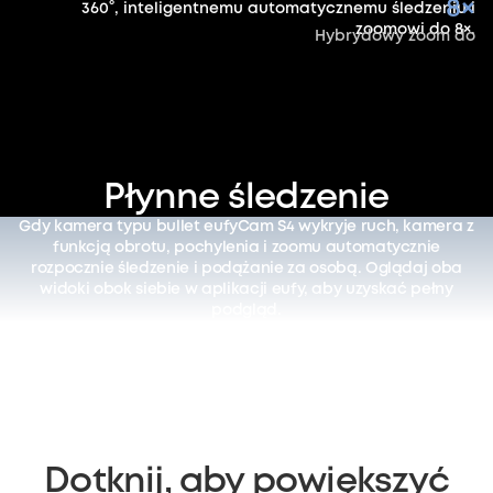
8×
360°, inteligentnemu automatycznemu śledzeniu i
zoomowi do 8×.
Hybrydowy zoom do
Płynne śledzenie
Gdy kamera typu bullet eufyCam S4 wykryje ruch, kamera z
funkcją obrotu, pochylenia i zoomu automatycznie
rozpocznie śledzenie i podążanie za osobą. Oglądaj oba
widoki obok siebie w aplikacji eufy, aby uzyskać pełny
podgląd.
Dotknij, aby powiększyć