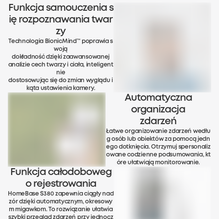
Funkcja samouczenia s
ię rozpoznawania twar
zy
Technologia BionicMind™ poprawia s
woją
dokładność dzięki zaawansowanej
analizie cech twarzy i ciała, inteligent
nie
dostosowując się do zmian wyglądu i
kąta ustawienia kamery.
Automatyczna
organizacja
zdarzeń
Łatwe organizowanie zdarzeń wedłu
g osób lub obiektów za pomocą jedn
ego dotknięcia. Otrzymuj spersonaliz
owane codzienne podsumowania, kt
óre ułatwiają monitorowanie.
Funkcja całodoboweg
o rejestrowania
HomeBase S380 zapewnia ciągły nad
zór dzięki automatycznym, okresowy
m migawkom. To rozwiązanie ułatwia
szybki przegląd zdarzeń przy jednocz