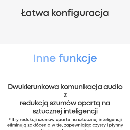
Łatwa konfiguracja
Dwa tryby połączenia
Podłącz kamerę eufyCam S4 bezpośrednio do domowej
sieci Wi-Fi lub zainstaluj stację HomeBase S380,
aby uzyskać
dodatkowe funkcje i jeszcze
lepsze wrażenia.
Inne funkcje
Dwukierunkowa komunikacja audio
z
redukcją szumów opartą na
sztucznej inteligencji
Filtry redukcji szumów oparte na sztucznej inteligencji
eliminują zakłócenia w tle, zapewniając czysty i płynny