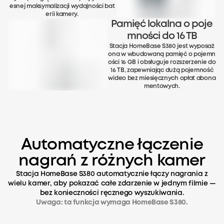
esnej maksymalizacji wydajności bat
erii kamery.
Pamięć lokalna o poje
mności do 16 TB
Stacja HomeBase S380 jest wyposaż
ona w wbudowaną pamięć o pojemn
ości 16 GB i obsługuje rozszerzenie do
16 TB, zapewniając dużą pojemność
wideo bez miesięcznych opłat abona
mentowych.
Automatyczne łączenie
nagrań z różnych kamer
Stacja HomeBase S380 automatycznie łączy nagrania z
wielu kamer, aby pokazać całe zdarzenie w jednym filmie —
bez konieczności ręcznego wyszukiwania.
Uwaga: ta funkcja wymaga HomeBase S380.