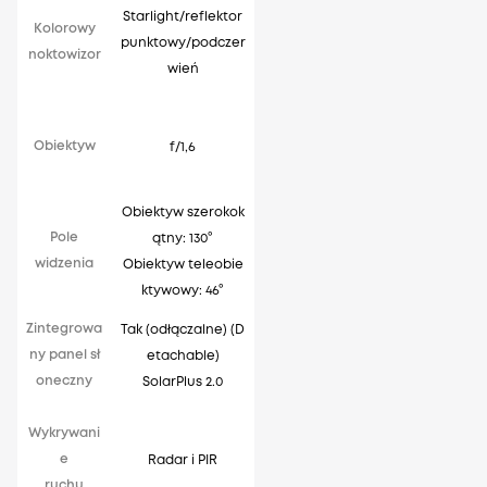
Starlight/reflektor
Kolorowy
punktowy/podczer
noktowizor
wień
p
Obiektyw
f/1,6
Obiektyw szerokok
Pole
ątny: 130°
widzenia
Obiektyw teleobie
ktywowy: 46°
Zintegrowa
Tak (odłączalne) (D
ny panel sł
etachable)
oneczny
SolarPlus 2.0
Wykrywani
e
Radar i PIR
ruchu