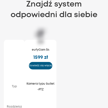
Znajdź system
odpowiedni dla siebie
eufyCam S4
1599 zł
Dowiedz się więcej
Kamera typu bullet
Typ
-PTZ
K
Rozdzielcz