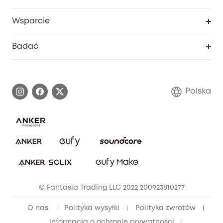
Program lojalnościowy eufyCredits
eufy Biznes
Portal internetowy dotyczący bezpieczeństwa
Wsparcie
Nagrody Myeufy
Zostań partnerem
Inteligentne Centrum Pomocy
Badać
Informacje o gwarancji
Historia marki eufy
Proces gwarancyjny
Skontaktuj się z nami
Polska
Zgłoś lukę w zabezpieczeniach
Zaangażowanie w bezpieczeństwo
Pobierz e-podręcznik
Społeczność Bezpieczeństwa Eufy
Anuluj zamówienie
Społeczność Eufy Clean
Zniżka studencka
© Fantasia Trading LLC 2022 200923810277
Zniżka dla młodzieży (15–25 lat)
O nas
Polityka wysyłki
Polityka zwrotów
Zniżka dla seniorów (60+)
Informacja o ochronie prywatności