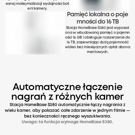
esnej maksymalizacji wydajności bat
erii kamery.
Pamięć lokalna o poje
mności do 16 TB
Stacja HomeBase S380 jest wyposaż
ona w wbudowaną pamięć o pojemn
ości 16 GB i obsługuje rozszerzenie do
16 TB, zapewniając dużą pojemność
wideo bez miesięcznych opłat abona
mentowych.
Automatyczne łączenie
nagrań z różnych kamer
Stacja HomeBase S380 automatycznie łączy nagrania z
wielu kamer, aby pokazać całe zdarzenie w jednym filmie —
bez konieczności ręcznego wyszukiwania.
Uwaga: ta funkcja wymaga HomeBase S380.