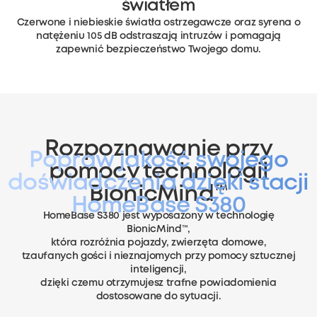
światłem
Czerwone i niebieskie światła ostrzegawcze oraz syrena o
natężeniu 105 dB odstraszają intruzów i pomagają
zapewnić bezpieczeństwo Twojego domu.
Rozpoznawanie przy
Popraw jakość swojego
pomocy technologii
doświadczenia
dzięki stacji
BionicMind™
HomeBase S380
HomeBase S380 jest wyposażony w technologię
BionicMind™,
która rozróżnia pojazdy,
zwierzęta domowe,
tzaufanych gości i nieznajomych przy pomocy sztucznej
inteligencji,
dzięki czemu otrzymujesz trafne powiadomienia
dostosowane do sytuacji.