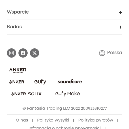
Program lojalnościowy eufyCredits
eufy Biznes
Portal internetowy dotyczący bezpieczeństwa
Wsparcie
Nagrody Myeufy
Zostań partnerem
Inteligentne Centrum Pomocy
Badać
Informacje o gwarancji
Historia marki eufy
Proces gwarancyjny
Skontaktuj się z nami
Polska
Zgłoś lukę w zabezpieczeniach
Zaangażowanie w bezpieczeństwo
Pobierz e-podręcznik
Społeczność Bezpieczeństwa Eufy
Anuluj zamówienie
Społeczność Eufy Clean
Zniżka studencka
© Fantasia Trading LLC 2022 200923810277
Zniżka dla młodzieży (15–25 lat)
O nas
Polityka wysyłki
Polityka zwrotów
Zniżka dla seniorów (60+)
Informacja o ochronie prywatności