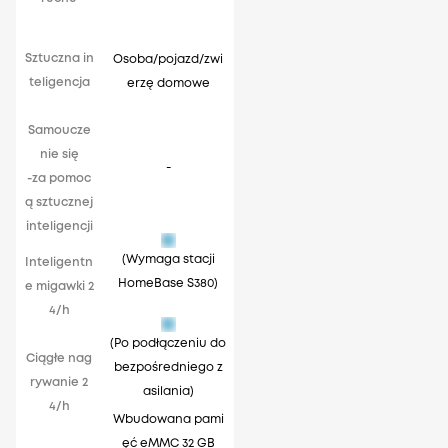
Sztuczna in
Osoba/pojazd/zwi
teligencja
erzę domowe
Samoucze
nie się
-
-za pomoc
ą sztucznej
inteligencji
(Wymaga stacji
Inteligentn
HomeBase S380)
e migawki 2
4/h
(Po podłączeniu do
Ciągłe nag
bezpośredniego z
rywanie 2
asilania)
4/h
Wbudowana pami
ęć eMMC 32 GB