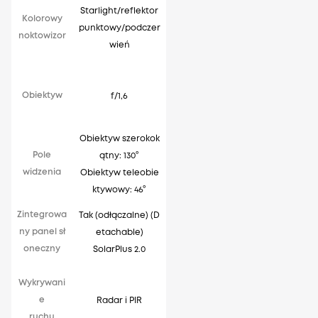
Starlight/reflektor
Kolorowy
punktowy/podczer
noktowizor
wień
p
Obiektyw
f/1,6
Obiektyw szerokok
Pole
ątny: 130°
widzenia
Obiektyw teleobie
ktywowy: 46°
Zintegrowa
Tak (odłączalne) (D
ny panel sł
etachable)
oneczny
SolarPlus 2.0
Wykrywani
e
Radar i PIR
ruchu