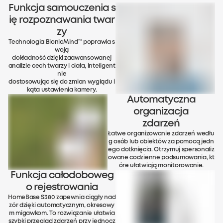
Funkcja samouczenia s
ię rozpoznawania twar
zy
Technologia BionicMind™ poprawia s
woją
dokładność dzięki zaawansowanej
analizie cech twarzy i ciała, inteligent
nie
dostosowując się do zmian wyglądu i
kąta ustawienia kamery.
Automatyczna
organizacja
zdarzeń
Łatwe organizowanie zdarzeń wedłu
g osób lub obiektów za pomocą jedn
ego dotknięcia. Otrzymuj spersonaliz
owane codzienne podsumowania, kt
óre ułatwiają monitorowanie.
Funkcja całodoboweg
o rejestrowania
HomeBase S380 zapewnia ciągły nad
zór dzięki automatycznym, okresowy
m migawkom. To rozwiązanie ułatwia
szybki przegląd zdarzeń przy jednocz