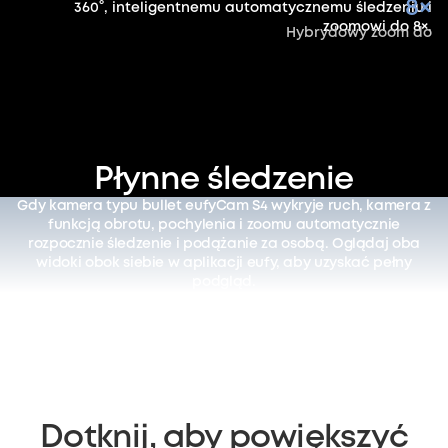
8×
360°, inteligentnemu automatycznemu śledzeniu i
zoomowi do 8×.
Hybrydowy zoom do
Płynne śledzenie
Gdy kamera typu bullet eufyCam S4 wykryje ruch, kamera z
funkcją obrotu, pochylenia i zoomu automatycznie
rozpocznie śledzenie i podążanie za osobą. Oglądaj oba
widoki obok siebie w aplikacji eufy, aby uzyskać pełny
podgląd.
Dotknij, aby powiększyć