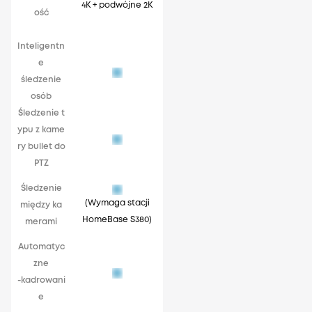
4K + podwójne 2K
ość
Inteligentn
e
śledzenie
osób
Śledzenie t
ypu z kame
ry bullet do
PTZ
Śledzenie
(Wymaga stacji
między ka
HomeBase S380)
merami
Automatyc
zne
-kadrowani
e