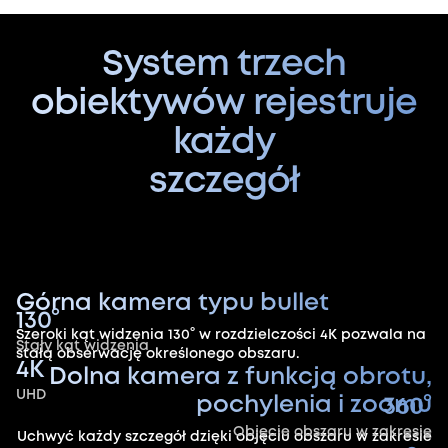
System trzech
obiektywów rejestruje
każdy
szczegół
Górna kamera typu bullet
130°
Szeroki kąt widzenia 130° w rozdzielczości 4K pozwala na
Stały kąt widzenia
stałą obserwację określonego obszaru.
4K
Dolna kamera z funkcją obrotu,
UHD
pochylenia i zoomu
360°
Objęcie obszaru w zakresie
Uchwyć każdy szczegół dzięki objęciu obszaru w zakresie