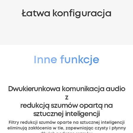
Łatwa konfiguracja
Dwa tryby połączenia
Podłącz kamerę eufyCam S4 bezpośrednio do domowej
sieci Wi-Fi lub zainstaluj stację HomeBase S380,
aby uzyskać
dodatkowe funkcje i jeszcze
lepsze wrażenia.
Inne funkcje
Dwukierunkowa komunikacja audio
z
redukcją szumów opartą na
sztucznej inteligencji
Filtry redukcji szumów oparte na sztucznej inteligencji
eliminują zakłócenia w tle, zapewniając czysty i płynny