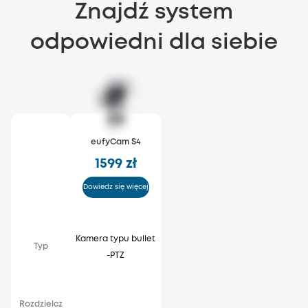
Znajdź system
odpowiedni dla siebie
eufyCam S4
1599 zł
Dowiedz się więcej
Kamera typu bullet
Typ
-PTZ
K
Rozdzielcz