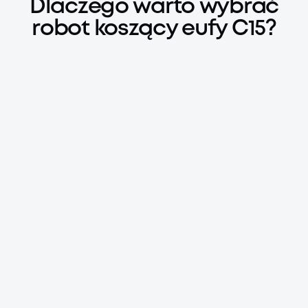
Dlaczego warto wybrać
Twój ogród
robot koszący eufy C15?
Kup teraz