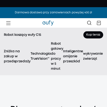
Darmowa dostawa przy zamówieniach powyżej 400 zł
Robot koszący eufy C15
Kup teraz
Robot
gotowy
Zniżka na
Inteligentne
Technologia
do
wykrywanie
Po
zakup w
omijanie
TrueVision™
pracy
zwierząt
p
przedsprzedaży
przeszkód
w 5
minut
Robot koszący eufy C15
Robot, który rozumie