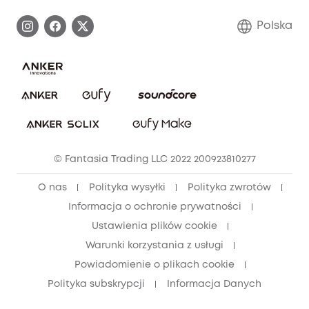
Proces gwarancyjny
Skontaktuj się z nami
Polska
Zgłoś lukę w zabezpieczeniach
Zaangażowanie w bezpieczeństwo
Pobierz e-podręcznik
Społeczność Bezpieczeństwa Eufy
Anuluj zamówienie
Społeczność Eufy Clean
Zniżka studencka
© Fantasia Trading LLC 2022 200923810277
Zniżka dla młodzieży (15–25 lat)
O nas
Polityka wysyłki
Polityka zwrotów
Zniżka dla seniorów (60+)
Informacja o ochronie prywatności
Ustawienia plików cookie
Warunki korzystania z usługi
Powiadomienie o plikach cookie
Polityka subskrypcji
Informacja Danych