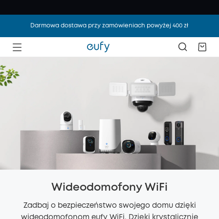
Darmowa dostawa przy zamówieniach powyżej 400 zł
Wideodomofony WiFi
Zadbaj o bezpieczeństwo swojego domu dzięki
wideodomofonom eufy WiFi. Dzięki krystalicznie