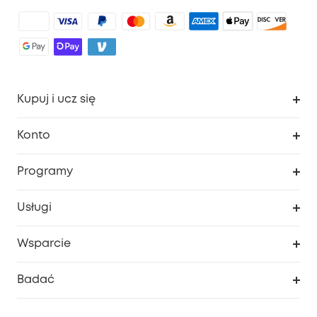
Kupuj i ucz się
Czysty
Konto
Bezpieczeństwo
Śledzenie zamówień
Programy
Dziecko
Moje kody
Zakup współpracy
Usługi
Program lojalnościowy eufyCredits
eufy Biznes
Portal internetowy dotyczący bezpieczeństwa
Wsparcie
Nagrody Myeufy
Zostań partnerem
Inteligentne Centrum Pomocy
Badać
Informacje o gwarancji
Historia marki eufy