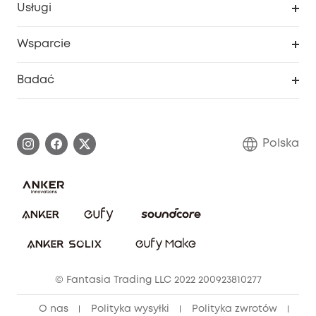
Usługi
Program lojalnościowy eufyCredits
eufy Biznes
Portal internetowy dotyczący bezpieczeństwa
Wsparcie
Nagrody Myeufy
Zostań partnerem
Inteligentne Centrum Pomocy
Badać
Informacje o gwarancji
Historia marki eufy
Proces gwarancyjny
Skontaktuj się z nami
Polska
Zgłoś lukę w zabezpieczeniach
Zaangażowanie w bezpieczeństwo
Pobierz e-podręcznik
Społeczność Bezpieczeństwa Eufy
Anuluj zamówienie
Społeczność Eufy Clean
Zniżka studencka
© Fantasia Trading LLC 2022 200923810277
Zniżka dla młodzieży (15–25 lat)
O nas
Polityka wysyłki
Polityka zwrotów