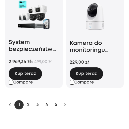
System
Kamera do
bezpieczeństwa
monitoringu
eufy NVR S4 (8-
wewnętrznego
2 969,34 zł
4 499,00 zł
229,00 zł
kanałowy
E220
rejestrator NVR z
Kup teraz
Kup teraz
2 kamerami PoE
Compare
Compare
Bullet-PTZ i 2
kamerami PoE
Turret)
1
2
3
4
5