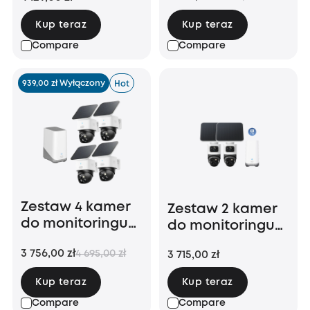
Kup teraz
Kup teraz
Compare
Compare
939,00 zł Wyłączony
Hot
Zestaw 4 kamer
Zestaw 2 kamer
do monitoringu
do monitoringu
SoloCam S340 +
eufyCam S4 +
3 756,00 zł
4 695,00 zł
3 715,00 zł
stacja
dysk twardy 1 TB
Homebase 3
Kup teraz
Kup teraz
Compare
Compare