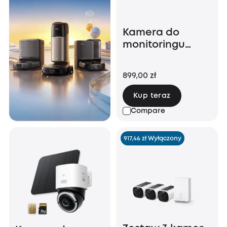
Kamera do
monitoringu
SoloCam S340
899,00 zł
Kup teraz
Compare
917,46 zł Wyłączony