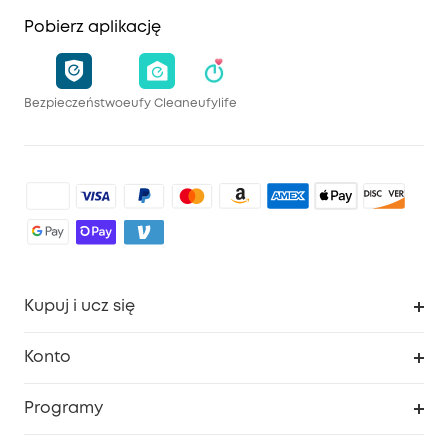
Pobierz aplikację
Bezpieczeństwo
eufy Clean
eufylife
Kupuj i ucz się
Czysty
Konto
Bezpieczeństwo
Śledzenie zamówień
Programy
Dziecko
Moje kody
Zakup współpracy