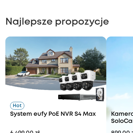
Najlepsze propozycje
Hot
System eufy PoE NVR S4 Max
Kamera
SoloCa