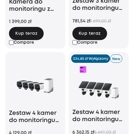
Zestaw 3 kamer
Kamera do
do monitoringu
monitoringu z
eufyCam E40 +
panelem
781,54 zł
1 699,00 zł
1 399,00 zł
stacja
solarnym S330
HomeBase S280
4G LTE
Kup teraz
Kup teraz
Compare
Compare
334,85 zł Wyłączony
New
Zestaw 4 kamer
Zestaw 4 kamer
do monitoringu
do monitoringu
eufyCam S4
S3 Pro
6 362,15 zł
6 697,00 zł
4 129,00 zł