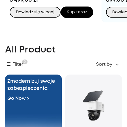
6 499,00 zł
899,00 
Dowiedz się więcej
Kup teraz
Dowied
All Product
0
Filter
Sort by
Zmodernizuj swoje
zabezpieczenia
Go Now >