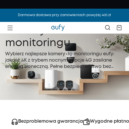
Darmowa dostawa przy zamówieniach powyżej 400 zł
Kamery do
monitoringu
Wybierz najlepsze kamery do monitoringu eufy:
jakość 4K z trybem nocnym i opcje 4G zasilane
energią słoneczną. Pełne bezpieczeństwo bez
obaw.
Bezproblemowa gwarancja
Wygodne płatno