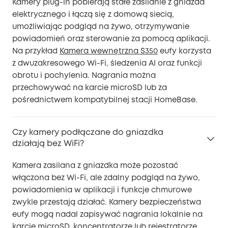
Kamery plug-in pobierają stałe zasilanie z gniazda
elektrycznego i łączą się z domową siecią,
umożliwiając podgląd na żywo, otrzymywanie
powiadomień oraz sterowanie za pomocą aplikacji.
Na przykład
Kamera wewnętrzna S350
eufy korzysta
z dwuzakresowego Wi-Fi, śledzenia AI oraz funkcji
obrotu i pochylenia. Nagrania można
przechowywać na karcie microSD lub za
pośrednictwem kompatybilnej stacji HomeBase.
Czy kamery podłączane do gniazdka
działają bez WiFi?
Kamera zasilana z gniazdka może pozostać
włączona bez Wi-Fi, ale zdalny podgląd na żywo,
powiadomienia w aplikacji i funkcje chmurowe
zwykle przestają działać. Kamery bezpieczeństwa
eufy mogą nadal zapisywać nagrania lokalnie na
karcie microSD, koncentratorze lub rejestratorze