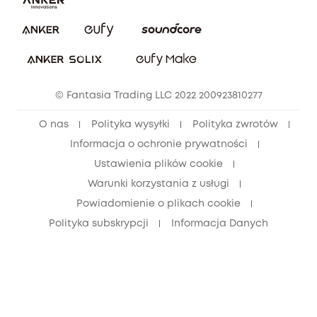
Pobierz e-podręcznik
Społeczność Bezpieczeństwa Eufy
Anuluj zamówienie
Społeczność Eufy Clean
Zniżka studencka
© Fantasia Trading LLC 2022 200923810277
Zniżka dla młodzieży (15–25 lat)
O nas
Polityka wysyłki
Polityka zwrotów
Zniżka dla seniorów (60+)
Informacja o ochronie prywatności
Ustawienia plików cookie
Warunki korzystania z usługi
Powiadomienie o plikach cookie
Polityka subskrypcji
Informacja Danych