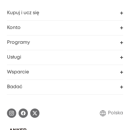
Kupuj i ucz się
Czysty
Konto
Bezpieczeństwo
Śledzenie zamówień
Programy
Dziecko
Moje kody
Zakup współpracy
Usługi
Program lojalnościowy eufyCredits
eufy Biznes
Portal internetowy dotyczący bezpieczeństwa
Wsparcie
Nagrody Myeufy
Zostań partnerem
Inteligentne Centrum Pomocy
Badać
Informacje o gwarancji
Historia marki eufy
Proces gwarancyjny
Skontaktuj się z nami
Polska
Zgłoś lukę w zabezpieczeniach
Zaangażowanie w bezpieczeństwo