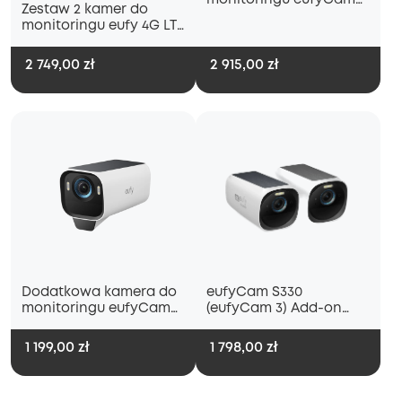
monitoringu eufyCam
Zestaw 2 kamer do
S330 (eufyCam 3) + dysk
monitoringu eufy 4G LTE
twardy 1 TB
S330
2 749,00 zł
2 915,00 zł
Dodatkowa kamera do
eufyCam S330
monitoringu eufyCam
(eufyCam 3) Add-on
S3 Pro
Camera (2-Cam Pack)
1 199,00 zł
1 798,00 zł