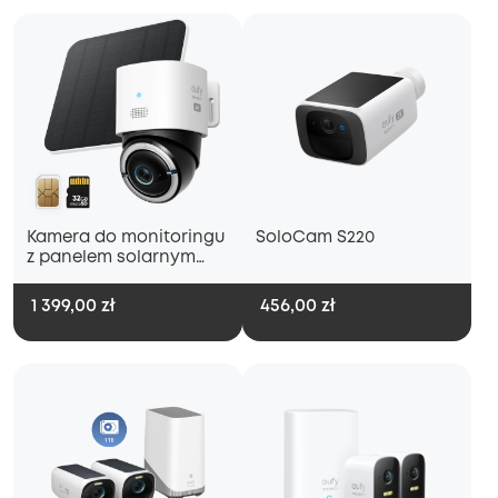
Kamera do monitoringu
SoloCam S220
z panelem solarnym
S330 4G LTE
1 399,00 zł
456,00 zł