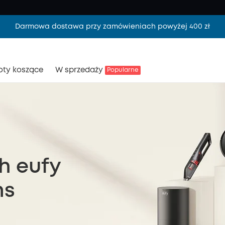
Darmowa dostawa przy zamówieniach powyżej 400 zł
oty koszące
W sprzedaży
Popularne
h eufy
ms