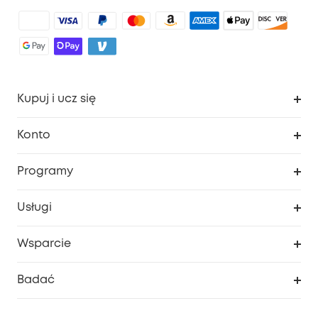
Kupuj i ucz się
Czysty
Konto
Bezpieczeństwo
Śledzenie zamówień
Programy
Dziecko
Moje kody
Zakup współpracy
Usługi
Program lojalnościowy eufyCredits
eufy Biznes
Portal internetowy dotyczący bezpieczeństwa
Wsparcie
Nagrody Myeufy
Zostań partnerem
Inteligentne Centrum Pomocy
Badać
Informacje o gwarancji
Historia marki eufy