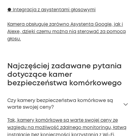
● Integracja z asystentami głosowymi
Kamera obsługuje zarówno Asystenta Google, jak i
Alexę, dzięki czemu można nią sterować za pomocą
głosu.
Najczęściej zadawane pytania
dotyczące kamer
bezpieczeństwa komórkowego
Czy kamery bezpieczeństwa komórkowe są
warte swojej ceny?
Tak, kamery komórkowe są warte swojej ceny ze
względu na możliwość zdalnego monitoringu, łatwą
instalację bez konieczności korzystania z Wi-Fi,