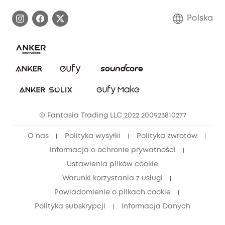
Proces gwarancyjny
Skontaktuj się z nami
Polska
Zgłoś lukę w zabezpieczeniach
Zaangażowanie w bezpieczeństwo
Pobierz e-podręcznik
Społeczność Bezpieczeństwa Eufy
Anuluj zamówienie
Społeczność Eufy Clean
Zniżka studencka
© Fantasia Trading LLC 2022 200923810277
Zniżka dla młodzieży (15–25 lat)
O nas
Polityka wysyłki
Polityka zwrotów
Zniżka dla seniorów (60+)
Informacja o ochronie prywatności
Ustawienia plików cookie
Warunki korzystania z usługi
Powiadomienie o plikach cookie
Polityka subskrypcji
Informacja Danych