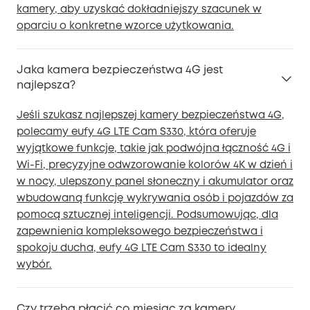
kamery, aby uzyskać dokładniejszy szacunek w
oparciu o konkretne wzorce użytkowania.
Jaka kamera bezpieczeństwa 4G jest
najlepsza?
Jeśli szukasz najlepszej kamery bezpieczeństwa 4G,
polecamy eufy 4G LTE Cam S330, która oferuje
wyjątkowe funkcje, takie jak podwójna łączność 4G i
Wi-Fi, precyzyjne odwzorowanie kolorów 4K w dzień i
w nocy, ulepszony panel słoneczny i akumulator oraz
wbudowaną funkcję wykrywania osób i pojazdów za
pomocą sztucznej inteligencji. Podsumowując, dla
zapewnienia kompleksowego bezpieczeństwa i
spokoju ducha, eufy 4G LTE Cam S330 to idealny
wybór.
Czy trzeba płacić co miesiąc za kamery