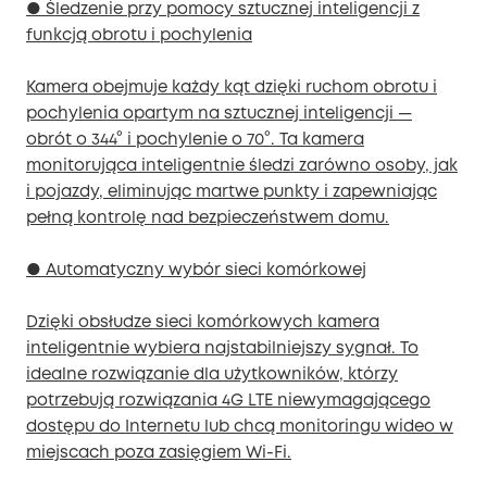
● Śledzenie przy pomocy sztucznej inteligencji z
funkcją obrotu i pochylenia
Kamera obejmuje każdy kąt dzięki ruchom obrotu i
pochylenia opartym na sztucznej inteligencji —
obrót o 344° i pochylenie o 70°. Ta kamera
monitorująca inteligentnie śledzi zarówno osoby, jak
i pojazdy, eliminując martwe punkty i zapewniając
pełną kontrolę nad bezpieczeństwem domu.
● Automatyczny wybór sieci komórkowej
Dzięki obsłudze sieci komórkowych kamera
inteligentnie wybiera najstabilniejszy sygnał. To
idealne rozwiązanie dla użytkowników, którzy
potrzebują rozwiązania 4G LTE niewymagającego
dostępu do Internetu lub chcą monitoringu wideo w
miejscach poza zasięgiem Wi-Fi.