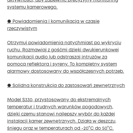
aktywności, aby zapewnić precyzyjny monitoring
systemu kamerowego.
● Powiadomienia i komunikacja w czasie
rzeczywistym
Otrzymuj powiadomienia natychmiast po wykryciu
ruchu. Rozmawiaj z gośćmi dzięki dwukierunkowej
komunikacji audio lub odstraszaj intruzów za
pomocą reflektora i syreny. To kompletny system
alarmowy dostosowany do współczesnych potrzeb.
● Solidna konstrukcja do zastosowań zewnętrznych
Model S330, przystosowany do ekstremalnych
temperatur i trudnych warunków pogodowych,
dzięki czemu stanowi najlepszy wybór do każdej
instalacji kamer zewnętrznych. Działa w deszczu,
śniegu oraz w temperaturach od -20°C do 50°C.