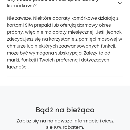
komórkowe?
Nie zawsze. Niektóre aparaty komórkowe działają z
kartami SIM prepaid lub oferują darmowy okres
próbny, więc nie ma opłaty miesięcznej. Jeśli jednak
zdecydujesz się na korzystanie z pamięci masowej w
chmurze lub niektórych zaawansowanych funkcji,
może być wymagana subskrypcja. Zależy to od
marki, funkcji i Twoich preferencji dotyczących
łączności.
Bądź na bieżąco
Zapisz się na najnowsze informacje i ciesz
się 10% rabatem.