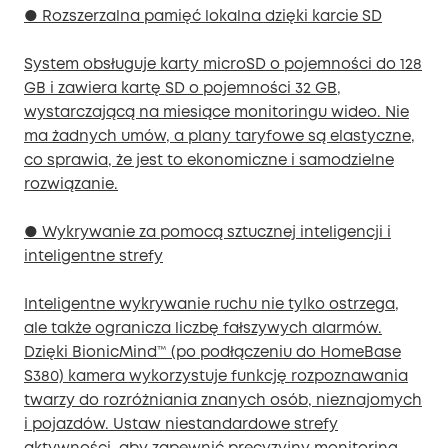
● Rozszerzalna pamięć lokalna dzięki karcie SD
System obsługuje karty microSD o pojemności do 128
GB i zawiera kartę SD o pojemności 32 GB,
wystarczającą na miesiące monitoringu wideo. Nie
ma żadnych umów, a plany taryfowe są elastyczne,
co sprawia, że jest to ekonomiczne i samodzielne
rozwiązanie.
● Wykrywanie za pomocą sztucznej inteligencji i
inteligentne strefy
Inteligentne wykrywanie ruchu nie tylko ostrzega,
ale także ogranicza liczbę fałszywych alarmów.
Dzięki BionicMind™ (po podłączeniu do HomeBase
S380) kamera wykorzystuje funkcję rozpoznawania
twarzy do rozróżniania znanych osób, nieznajomych
i pojazdów. Ustaw niestandardowe strefy