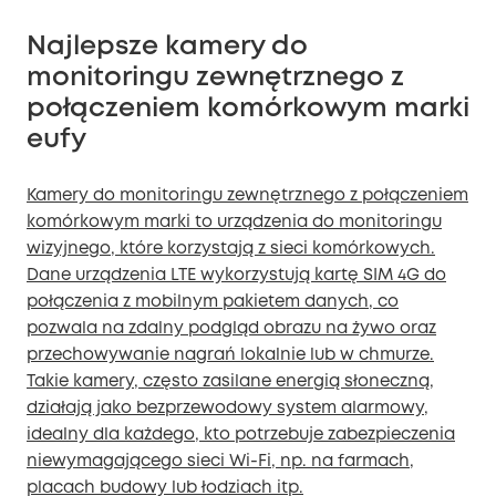
Najlepsze kamery do
monitoringu zewnętrznego z
połączeniem komórkowym marki
eufy
Kamery do monitoringu zewnętrznego z połączeniem
komórkowym marki to urządzenia do monitoringu
wizyjnego, które korzystają z sieci komórkowych.
Dane urządzenia LTE wykorzystują kartę SIM 4G do
połączenia z mobilnym pakietem danych, co
pozwala na zdalny podgląd obrazu na żywo oraz
przechowywanie nagrań lokalnie lub w chmurze.
Takie kamery, często zasilane energią słoneczną,
działają jako bezprzewodowy system alarmowy,
idealny dla każdego, kto potrzebuje zabezpieczenia
niewymagającego sieci Wi-Fi, np. na farmach,
placach budowy lub łodziach itp.