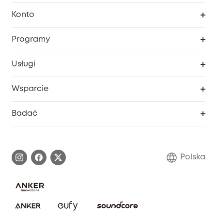
Czysty
Konto
Bezpieczeństwo
Śledzenie zamówień
Programy
Dziecko
Moje kody
Zakup współpracy
Usługi
Program lojalnościowy eufyCredits
eufy Biznes
Portal internetowy dotyczący bezpieczeństwa
Wsparcie
Nagrody Myeufy
Zostań partnerem
Inteligentne Centrum Pomocy
Badać
Informacje o gwarancji
Historia marki eufy
Proces gwarancyjny
Skontaktuj się z nami
Polska
Zgłoś lukę w zabezpieczeniach
Zaangażowanie w bezpieczeństwo
Pobierz e-podręcznik
Społeczność Bezpieczeństwa Eufy
Anuluj zamówienie
Społeczność Eufy Clean