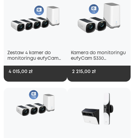
Zestaw 4 kamer do
Kamera do monitoringu
monitoringu eufyCam
eufyCam S330
S330 (eufyCam 3) + dysk
(eufyCam 3) + dysk
twardy 1 TB
twardy 1 TB
4 015,00 zł
2 215,00 zł