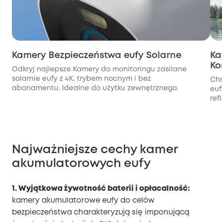
Kamery Bezpieczeństwa eufy Solarne
Ka
Ko
Odkryj najlepsze Kamery do monitoringu zasilane
solarnie eufy z 4K, trybem nocnym i bez
Chr
abonamentu. Idealne do użytku zewnętrznego.
euf
ref
Najważniejsze cechy kamer
akumulatorowych eufy
1. Wyjątkowa żywotność baterii i opłacalność:
kamery akumulatorowe eufy do celów
bezpieczeństwa charakteryzują się imponującą