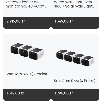
Zestaw 3 kamer do
Wired Wall Light Cam
monitoringu eufyCam
S100 + Solar Wall Light
S330 (eufyCam 3) + dysk
Cam S120
twardy 1 TB
2 915,00 zł
1 349,00 zł
SoloCam S220 (3 Packs)
SoloCam S220 (4 Packs)
1 347,00 zł
1 796,00 zł