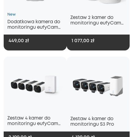
New
Zestaw 2 kamer do
Dodatkowa kamera do
monitoringu eufyCam
monitoringu eufyCam
C35 + Panel słoneczny
C35
eufy Security (3 W)
449,00 zł
1 077,00 zł
Zestaw 4 kamer do
Zestaw 4 kamer do
monitoringu eufyCam
monitoringu S3 Pro
E40 + stacja HomeBase
S280